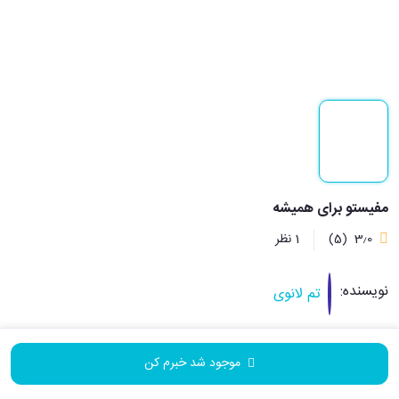
مفیستو برای همیشه
3٫0
(5)
1 نظر
نویسنده:
تم لانوی
مترجم:
محمدرضا خاکی
موجود شد خبرم کن