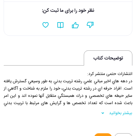
نظر خود را برای ما ثبت کن:
توضیحات کتاب
انتشارات حتمی منتشر کرد:
در دهه هاي اخير مباني علمي رشته تربيت بدني به طور وسيعي گسترش يافته
است. افراد حرفه اي در رشته تربيت بدني، خود را ملزم به شناخت و آگاهي از
ساير حيطه هاي تخصصي و درك همبستگي متقابل آنها نموده اند و اين امر
باعث شده است كه تعداد تخصص ها و گرایش های مرتبط با تربيت بدني
افزايش يابد.
بیشتر بخوانید
فروشگاه اینترنتی 30بوک