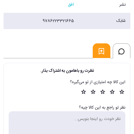
نشر
افق
شابک
9786223321665
نظرت رو باهامون به اشتراک بذار.
این کالا چه امتیازی از تو می‌گیره؟
نظر تو راجع به این کالا چیه؟