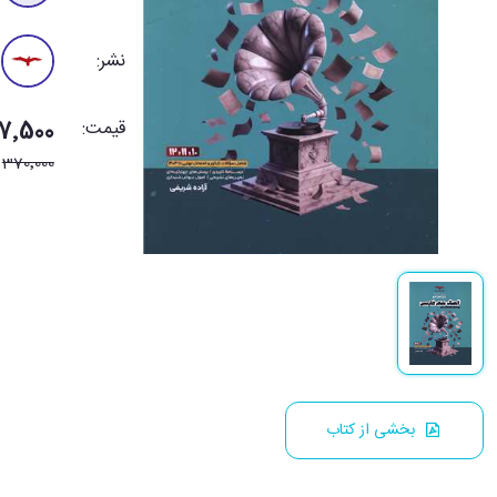
نشر:
قیمت:
277٬500 ت
370٬000
بخشی از کتاب