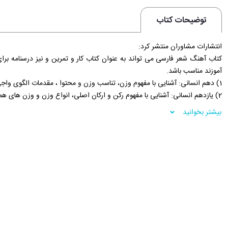
توضیحات کتاب
انتشارات مشاوران منتشر کرد:
کتاب آهنگ شعر فارسی می ‏تواند به عنوان کتاب کار و تمرین و نیز درس‏نامه ب
آموزند مناسب باشد.
1) دهم انسانی: آشنایی با مفهوم وزن، تناسب وزن و محتوا ، مقدمات الگوی واجی، خط عروضی و نکات تقطیع
2) یازدهم انسانی: آشنایی با مفهوم رکن و ارکان اصلی، انواع وزن و وزن‏ های همسان دولختی (دوری)
3) دوازدهم انسانی: وزن‏ های ناهمسان، اختیارات شاعری زبانی و وزنی، وزن در شعر نو
بیشتر بخوانید
چهار درس
اختصاص یافته است.
آموزش شنیداری
آموزش شنیداری (عروض) در عین سادگی روشمند است.
اگر قرار بر شنیدن و حدس زدن وزن ابیات باشد که از مقوله شهود است و نیازی ب
کتاب علوم وفنون ادبی هم پیوسته تأکید دارد که آموزش عروض، شنیداری (سما
هم در پیدا کردن وزن ابیات راهی جز تقطیع پیش پای معلم و دانش ‏آموز نگذاشته 
عروض مبحث ساده ‏ای است و می ‏توان آن را در حداکثر دو سه ماه به صورت کا
هدف این کتاب در درجه اول منسجم کردن آموزش عروض در هر سه پایه و روش