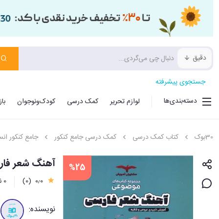
دقیق
جستجوی پیشرفته
دسته‌بندی‌ها
لوازم تحریر
کمک درسی
کودک‌ونوجوان
با
30بوک
کتاب کمک درسی
کمک درسی جامع کنکور
جامع کنکور انس
آهنگ شعر فار
%25
0٫0
(0)
0 نظر
نویسنده: