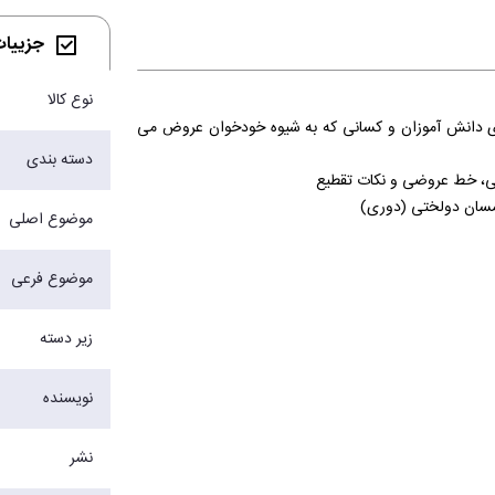
جزییات 
نوع کالا
رای دانش ‏آموزان و کسانی که به شیوه خودخوان عروض می‏
دسته بندی
موضوع اصلی
 از هر کتاب علوم و فنون ادبی (دروس 2، 5 ، 8 و 11) و بین 5-7 تست از هر کنکور انسانی به مبحث عروض یا اختیارات شاعری
موضوع فرعی
زیر دسته
ه آموزش ندارد.
عی) باشد اما روش تدریسی برای آن بیان نکرده و مؤلفان
نویسنده
‏اند.
مل آموخت.
نشر
مند کردن عروض شنیداری است.