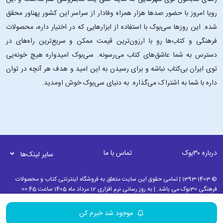
نویسندهٔ روسی و از طرفداران سوسیالیسم بود و پنج بار نامزد دریافت جایزهٔ
رویا امروز با حضور صدها هزار همراه وفادار از سراسر این کشور پهناور محقق
نوبل ادبیات شد. پیش از موفقیتش به عنوان نویسنده، به سراسر امپراتوری
شده. این ‌روزها سی‌بوک با استفاده از ابزارهایی که در اختیار داره، محصولات
روسیه سفر کرد و مرتباً شغل خود را تغییر داد که این تجربیات بعداً بر
فرهنگی و کتاب‌ها رو با ارزون‌ترین قیمت ممکن و سریع‌ترین راه‌های در
نوشته‌های او تأثیر گذاشت. او با نویسندگان روسی دیگر مانند لئو تولستوی و
دسترس به شما عاشق‌های کتاب می‌رسونه. سی‌بوک امیدواره هیچ خونه‌یی
آنتون چخوف معاشرت داشت. گورکی در جنبش نوظهور سوسیالیستی
توی ایران بی‌کتاب نباشه و برای رسیدن به این امید و هدف هر آنچه در توان
مارکسیستی فعال بود و بعدها از بلشویک‌ها حمایت کرد. او علناً با امپراتوری
تزاری مخالفت کرد و برای مدتی ارتباط نزدیکی با ولادیمیر لنین و شاخهٔ
داره با شما به اشتراک می‌گذاره. به دنیای سی‌بوک خوش اومدید.
بلشویکی حزب کارگر سوسیال دموکرات روسیه داشت.
در طول جنگ جهانی اول گورکی از صلح‌طلبی و انترناسیونالیسم و اعتراضات
ضد جنگ حمایت کرد و بخش قابل‌توجهی از زندگی خود را در تبعید از روسیه
و بعداً اتحاد جماهیر شوروی گذراند و در طول جنگ داخلی روسیه و دههٔ ۱۹۲۰
درباره ۳۰بوک
تماس با ما
هم از تزاریسم و هم از بلشویک‌ها انتقاد کرد و دومی را به دلیل سرکوب
سایر لینک‌ها
سیاسی محکوم کرد. در سال ۱۹۲۸ به دعوت شخصی جوزف استالین به اتحاد
جماهیر شوروی بازگشت و از سال ۱۹۳۶ تا زمان مرگش در آنجا ماند. پس از
© 1393-1403 | تمامی حقوق این سایت متعلق به فروشگاه اینترنتی کتاب و محصولات
فرهنگی 30بوک می باشد. | به روز رسانی نرم افزاری 12 مرداد ماه 1405 ساعت 00:45
بازگشت رسماً به عنوان بنیانگذار رئالیسم سوسیالیستی شناخته شد. با این
وجود روبط گورکی با رژیم شوروی نسبتاً دشوار بود؛ درحالی‌که حامی استالین
موجود شد خبرم کن
بود، دوستی خود را با لئو کامنف و نیکولای بوخارین از رهبران اپوزیسیون ضد