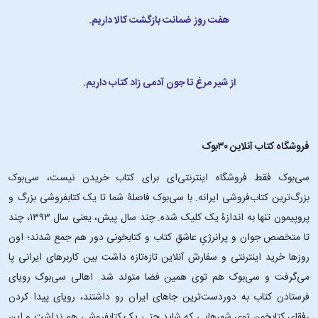
طبیعت انسان و جامعه برانگیزد.
هفت روز ضمانت بازگشت کالا داریم.
• بینش در مسائل اجتماعی و سیاسی:
گورکی در آثارش نابرابری را نقد می کند
و خواستار تغییر اجتماعی است و زمینه تاریخی و اجتماعی داستان‌هایش را
طوری برنامه‌ریزی کرده که حتی به جامعهٔ امروز نیز مرتبط هستند و خواننده را
تشویق می‌کند تا در مورد عدالت و حقوق بشر به‌طور انتقادی فکر کند.
از شیر مرغ تا جون آدمی زاد کتاب داریم.
داستان‌های کوتاه ماکسیم گورکی ارزش خواندن دارد چون از دریچهٔ مبارزهٔ
اجتماعی، تاب‌آوری و امید به وضعیت انسان‌ها می‌نگرد داستان‌سرایی زندهٔ
گورکی واقعیت‌های زندگی مردم حاشیه‌نشین را به تصویر می‌کشد.
ترکیب
فروشگاه کتاب آنلاین ۳۰بوک
واقع‌گرایی و نمادگرایی گورکی، هم به این داستان‌های کوتاه عمق عاطفی
می‌بخشد و هم بینش فلسفی گسترده‌ای به این داستان‌ها اضافه کرده است.
سی‌بوک فقط فروشگاه اینترنتی‌ای برای کتاب خریدن نیست، سی‌بوک
خواندن داستان‌های او نه‌تنها درک شما از جامعه و تاریخ روسیه را تغییر
بزرگ‌ترین کتاب‌فروشی ایرانه. با سی‌بوک فاصلۀ شما تا یک کتابفروشی بزرگ و
می‌دهد، بلکه شما را به تأمل در مسائل گسترده‌تر، مانند عدالت، انسانیت و
پروپیمون تنها به اندازۀ یک کلیک شده. چند سال پیش، یعنی سال ۱۳۹۳، چند
قدرت دعوت می‌کند.
تا متخصص جوان و پرانرژیِ عاشقِ کتاب و کتابخونی دور هم جمع شدند؛ اون‌
درباره‌ٔ نویسنده
روزها خرید اینترنتی و سفارش آنلاین تازه‌تازه داشت بین کاربرهای ایرانی پا
.
می‌گرفت و سی‌بوک هم توی همین فضا متولد شد. اهالی سی‌بوک رویای
فرستادن کتاب به دوردست‌ترین جاهای ایران رو داشتند، رویای پیدا کردن
الکسی ماکسیموویچ پِشکوف (Alexei Maximovich Peshkov) که با نام
ماکسیم گورکی شناخته می‌شود در ۱۸۶۸ به دنیا آمد و در ۱۹۳۶ درگذشت.
او
رفقای کتابخون توی شهرهایی که شاید حتی یک کتابفروشی هم نداشت و این