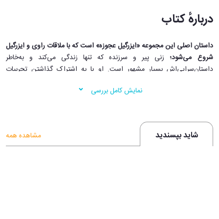
درباره‌ٔ کتاب
.
داستان اصلی این مجموعه «ایزرگیل عجوزه» است که با ملاقات راوی و ایزرگیل
شروع می‌شود؛
زنی پیر و سرزنده که تنها زندگی می‌کند و به‌خاطر
داستان‌سرایی‌اش بسیار مشهور است. او با به اشتراک گذاشتن تجربیات
زندگی خود مثل ماجراجویی‌های جوانی، عاشقانه‌ها و سرپیچی‌هایش از
نمایش کامل بررسی
هنجارهای اجتماعی که نشان‌دهندهٔ عشق شدیدش به آزادی و امتناع از
محدود شدن به عرف است، داستان را به پیش می‌برد. ایزرگیل سپس دو
داستان افسانه‌ای از فولکلور مردم خود روایت می‌کند که الگوهای متضادی از
قهرمانی را در برمی‌گیرند.
شاید بپسندید
مشاهده همه
داستان اول دربارهٔ یک جنگجوی جسور و نترس است که برای هیجان نبرد و
افتخار شخصی مبارزه می‌کند و در نهایت تنها می‌میرد اما به عنوان نمادی از
قدرت و سرکشی همیشه به یادها می‌ماند. داستان دوم دربارهٔ مردی جوان
است که مردم خود را از جنگلی تاریک به سوی آزادی رهبری می‌کند. این مرد
جوان با از خودگذشتگی، قلب درخشان خود را بیرون می‌کشد تا راه را برای
دیگران روشن کند و خود را فدا می‌کند تا جامعه بتواند زنده بماند و رشد کند.