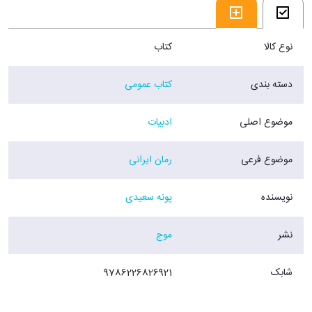
فروشگاه اینترنتی 30بوک
نوع کالا
کتاب
دسته بندی
کتاب عمومی
موضوع اصلی
ادبیات
موضوع فرعی
رمان ایرانی
نویسنده
پونه سعیدی
نشر
موج
شابک
9786226826921