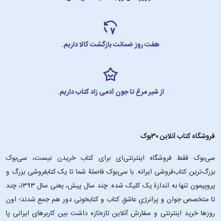
• فروش بیش از ۱.۵ میلیون نسخه
• ترجمه شده به بیش از ۳۰ زبان زندهٔ دنیا
بازخوردها به کتاب «شیر و عسل»
هفت روز ضمانت بازگشت کالا داریم.
.
• این بهترین چیزی است که تابه‌حال رخ داده: پیدا شدن روپی کائور باعث
شده که فروش شعر چند برابر شود. گاردین (The guardian)
از شیر مرغ تا جون آدمی زاد کتاب داریم.
• در ۲۴ سالگی، روپی کائور را صدای این نسل می‌دانند. یواِس‌اِی تودی (USA
Today)
فروشگاه کتاب آنلاین ۳۰بوک
• نمی‌توان انکار کرد که روپی کائور یکی از بهترین‌ و مشهورترین شاعران آمریکا
است. بوستون گلوب (The Boston Globe)
سی‌بوک فقط فروشگاه اینترنتی‌ای برای کتاب خریدن نیست، سی‌بوک
بزرگ‌ترین کتاب‌فروشی ایرانه. با سی‌بوک فاصلۀ شما تا یک کتابفروشی بزرگ و
• این شاعر ۲۴ ساله، که اولین مجموعه‌اش با عنوان «شیر و عسل» را ابتدا
پروپیمون تنها به اندازۀ یک کلیک شده. چند سال پیش، یعنی سال ۱۳۹۳، چند
خودش به چاپ رساند، حالا تبدیل به پرفروش‌ترینِ نیویورک تایمز شده است و
تا متخصص جوان و پرانرژیِ عاشقِ کتاب و کتابخونی دور هم جمع شدند؛ اون‌
با کتاب دومش نیز برگشته است. WWD
روزها خرید اینترنتی و سفارش آنلاین تازه‌تازه داشت بین کاربرهای ایرانی پا