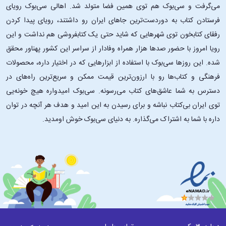
• روپی کائور شعر را دوباره زنده کرده است... او بی شک توانایی شاعرانهٔ بالایی
می‌گرفت و سی‌بوک هم توی همین فضا متولد شد. اهالی سی‌بوک رویای
دارد تا بتواند احساسات ناب و خالص را برای خواننده به تصویر بکشد.
فرستادن کتاب به دوردست‌ترین جاهای ایران رو داشتند، رویای پیدا کردن
اکونومیست (The Economist)
رفقای کتابخون توی شهرهایی که شاید حتی یک کتابفروشی هم نداشت و این
این کتاب مناسب چه کسانی است؟
رویا امروز با حضور صدها هزار همراه وفادار از سراسر این کشور پهناور محقق
.
شده. این ‌روزها سی‌بوک با استفاده از ابزارهایی که در اختیار داره، محصولات
فرهنگی و کتاب‌ها رو با ارزون‌ترین قیمت ممکن و سریع‌ترین راه‌های در
اگر به اشعار مینیمالیستی و متفاوت یا شعرهایی در سبک اشعار سپید علاقه
دسترس به شما عاشق‌های کتاب می‌رسونه. سی‌بوک امیدواره هیچ خونه‌یی
دارید، این کتاب برای شماست. همچنین اگر به دنبال خودشناسی، التیام و
توانمندسازی می‌گردید، از خواندن اشعار و نثر زیبای این کتاب لذت خواهید
توی ایران بی‌کتاب نباشه و برای رسیدن به این امید و هدف هر آنچه در توان
بُرد. این کتاب به‌ویژه مناسب خوانندگان جوانی است که در زندگی خود با
داره با شما به اشتراک می‌گذاره. به دنیای سی‌بوک خوش اومدید.
مشکلات عاطفی دست‌وپنجه نرم می‌کنند و به دنبال عشق، درد و التیام
می‌گردند.
چرا کتاب «شیر و عسل» را بخوانیم؟
.
• طنین احساسی:
کائور آشکارا در مورد تجربیات دشوار مانند دلشکستگی،
سوءاستفاده و غم می‌نویسد و به خوانندگان کمک می‌کند تا احساس کنند درک
شده‌اند و کسی با آن‌ها همدرد است. هر شعر این کتاب، احساساتی را منتقل