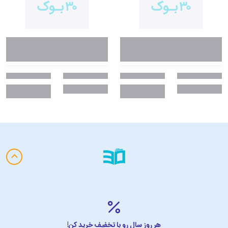
عشق، شکستن و شفا - خوانندگان را به یک سفر عاطفی منسجم می‌برد.
• عناصر بصری:
نقاشی‌های خطی ساده، اشعار را همراهی می‌کنند، لحن
احساسی این اشعار را تقویت می‌کنند و آن را تبدیل به یک تجربهٔ ماندگار برای
خواننده می‌کنند.
• توانمندسازی و التیام:
این مجموعه فراتر از روایت درد، بر رشد شخصی،
تاب‌آوری و عشق به خود تأکید دارد و خوانندگان را با حس امید و تأمل رها
می‌کند.
• تأثیر فرهنگی گسترده:
این کتاب بحث‌هایی را پیرامون فمینیسم،
آسیب‌پذیری و بیان عاطفی برانگیخته است و آن را از نظر فرهنگی در شعر
معاصر حائز اهمیت می‌کند.
افتخارات و جوایز
.
از زمان انتشار «شیر و عسل» در سال ۲۰۱۴، این اثر با استقبال چشمگیری از
سوی خوانندگان و منتقدان مواجه شده است. برخی از افتخارات و جوایز آن
عبارت‌اند از:
• پرفروش‌ترین کتاب نیویورک تایمز
هر روز سال رو با تخفیف خرید کن!