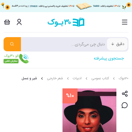
دقیق
جستجوی پیشرفته
30بوک
کتاب عمومی
ادبیات
شعر خارجی
شیر و عسل
%10