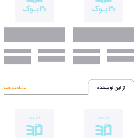
زندگی می‌برد و در آن‌ها شیرینی را می‌یابد، چون اگر مایل به نگاه کردن باشید،
در هر جایی می‌توانید شیرینی زندگی را پیدا کنید.
ویژگی‌های برجسته‌ٔ کتاب
.
«شیر و عسل» یک مجموعه شعر عمیقاً شخصی، صادقانه و احساساتی است
که به سبک مینیمالیستی نوشته شده و مخاطبان گسترده‌ای را تحت‌تأثیر قرار
داده است. این کتاب به موضوعات قدرتمند و اغلب دردناک زندگی به زبانی
ساده اشاره کرده است و به خواننده اجازه می‌دهد تا با تجربیات تروما، عشق،
دلشکستگی و شفا ارتباط برقرار کند. برخی از ویژگی‌های برجستهٔ این کتاب
عبارت‌اند از:
از این نویسنده
مشاهده همه
• صداقت:
کائور آشکارا در مورد تروما، سوءاستفاده، دلشکستگی و خودشناسی
می‌نویسد و به خوانندگان اجازه می‌دهد احساس کنند که درک و تأیید
شده‌اند.
• سبک مینیمالیستی:
اشعار این کتاب مختصر و مستقیم هستند، اما معنای
عمیقی دارند و احساسات پیچیده را برای مخاطبان گسترده‌ای قابل درک
می‌کنند.
• ساختار موضوعی:
این کتاب که به چهار بخش تقسیم شده است - آسیب،