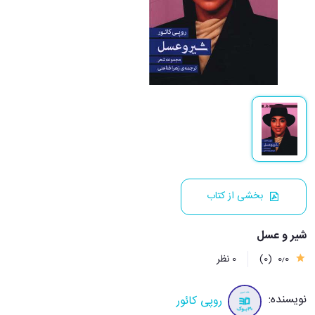
بخشی از کتاب
شیر و عسل
0٫0
(0)
0 نظر
نویسنده:
روپی کائور