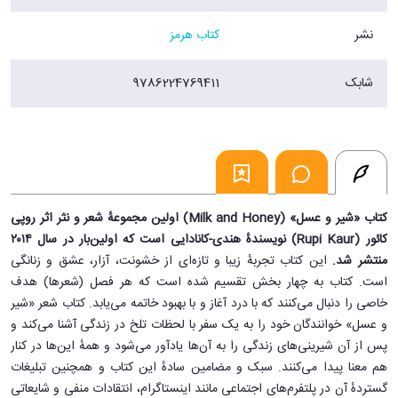
نشر
کتاب هرمز
شابک
9786224769411
کتاب «شیر و عسل» (Milk and Honey) اولین مجموعهٔ شعر و نثر اثر روپی
کائور (Rupi Kaur) نویسندهٔ هندی-کانادایی است که اولین‌بار در سال ۲۰۱۴
منتشر شد.
این کتاب تجربهٔ زیبا و تازه‌ای از خشونت، آزار، عشق و زنانگی
است. کتاب به چهار بخش تقسیم شده است که هر فصل (شعرها) هدف
خاصی را دنبال می‌کنند که با درد آغاز و با بهبود خاتمه می‌یابد. کتاب شعر «شیر
و عسل» خوانندگان خود را به یک سفر با لحظات تلخ در زندگی آشنا می‌کند و
پس از آن شیرینی‌های زندگی را به آن‌ها یادآور می‌شود و همهٔ این‌ها در کنار
هم معنا پیدا می‌کنند. سبک و مضامین سادهٔ این کتاب و همچنین تبلیغات
گستردهٔ آن در پلتفرم‌های اجتماعی مانند اینستاگرام، انتقادات منفی و شایعاتی