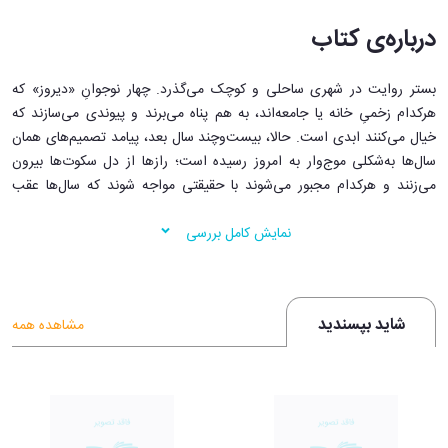
درباره‌ی کتاب
بستر روایت در شهری ساحلی و کوچک می‌گذرد. چهار نوجوانِ «دیروز» که
هرکدام زخمیِ خانه یا جامعه‌اند، به هم پناه می‌برند و پیوندی می‌سازند که
خیال می‌کنند ابدی است. حالا، بیست‌وچند سال بعد، پیامد تصمیم‌های همان
سال‌ها به‌شکلی موج‌وار به امروز رسیده است؛ رازها از دل سکوت‌ها بیرون
می‌زنند و هرکدام مجبور می‌شوند با حقیقتی مواجه شوند که سال‌ها عقب
انداخته بودند.
رمان با ساختاری رفت‌وبرگشتی بین گذشته و حال حرکت
نمایش کامل بررسی
می‌کند و با کنار هم گذاشتن خرده‌روایت‌ها، تصویر بزرگ‌تری از معنای
«دوست‌بودن» می‌سازد؛ نه فقط در هیجانِ جوانی، بلکه در مسئولیتِ
میانسالی.
شاید بپسندید
ویژگی‌های مثبت کتاب
مشاهده همه
شخصیت‌پردازی زنده و چندلایه: آدم‌های بکمن تیپ نیستند؛ با نقص‌ها،
ترس‌ها و مهربانی‌های نادیده‌ماند‌ه‌شان واقعی به‌نظر می‌رسند.
تعادل ظریفِ طنز و اندوه: لحن شوخ اما مهربان، سنگینی موضوعات را