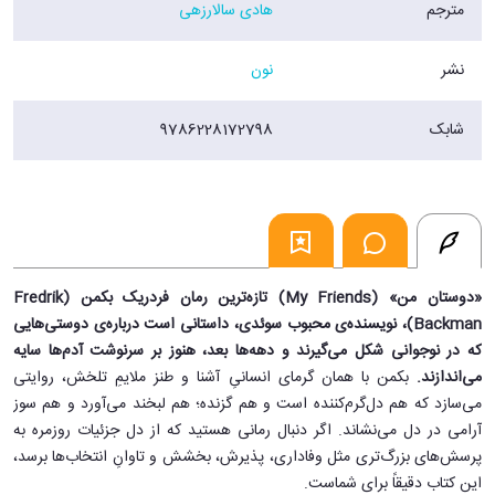
مترجم
هادی سالارزهی
خیال‌پردازی و برای عاشق شدن.
و از دل آن تابستان، شاهکاری زاده می‌شود؛ تابلویی که سال‌ها بعد به دستان
نشر
نون
لوئیزای هجده‌ساله سپرده می‌شود. لوئیزا برای این نقاشی سفری را در پیش
می‌گیرد؛ اما هرچه به زادگاه تابلو نزدیک‌تر می‌شود، بیم و هراسِ یافتنِ
ناشناخته‌ها وجودش را بیشتر در هم می‌فشارد، ولی پایان‌های خوش همیشه
شابک
9786228172798
آن‌طور که فکر می‌کنیم رقم نمی‌خورند.
رمان «دوستان من» گواهی است بر قدرت جاودانه و دگرگون‌کنندۀ دوستی و
هنر. بکمن این بار با روایتی فراموش‌نشدنی بازمی‌گردد؛ داستانی آمیخته با
طنزی لطیف و احساسی ژرف از چهار نوجوان که دوستی بینشان چنان عمیق
است که بیست‌وپنج سال بعد، زندگی غریبه‌ای را زیرورو می‌کند.
نشر نون مجموعۀ کامل آثار فردریک بکمن را برای اولین‌بار به مخاطبان
«دوستان من» (My Friends) تازه‌ترین رمان فردریک بکمن (Fredrik
فارسی‌زبان ارائه کرده است.
Backman)، نویسنده‌ی محبوب سوئدی، داستانی است درباره‌ی دوستی‌هایی
فروشگاه اینترنتی 30بوک
که در نوجوانی شکل می‌گیرند و دهه‌ها بعد، هنوز بر سرنوشت آدم‌ها سایه
می‌اندازند.
بکمن با همان گرمای انسانیِ آشنا و طنز ملایمِ تلخش، روایتی
می‌سازد که هم دل‌گرم‌کننده است و هم گزنده؛ هم لبخند می‌آورد و هم سوز
آرامی در دل می‌نشاند. اگر دنبال رمانی هستید که از دل جزئیات روزمره به
پرسش‌های بزرگ‌تری مثل وفاداری، پذیرش، بخشش و تاوانِ انتخاب‌ها برسد،
این کتاب دقیقاً برای شماست.