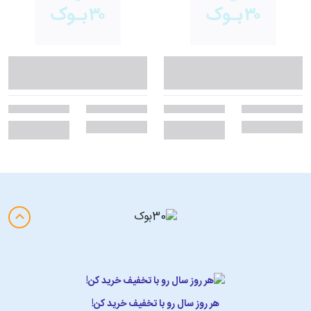
سبک نویسندگی
بکمن استادِ «گرمای کنترل‌شده» است: جمله‌ها کوتاه و خوش‌خوان‌اند، اما
پشت هر سطر، تروتمیزیِ فکری و حوصله‌ی عاطفی حس می‌شود. شوخی‌ها از
ناچاری و دست‌وپاچلفتی‌بودنِ انسان می‌آیند، نه از تمسخر؛ و همین باعث
می‌شود حتی در تلخ‌ترین لحظات، نور ملایمی در متن بماند. تکنیکِ روایت،
مبتنی بر کاشت و برداشتِ دقیق است: جزئیاتِ کم‌صدا که فصل‌ها بعد به
گره‌گشایی یا ضربه‌ی احساسی تبدیل می‌شوند. گفت‌وگوها طبیعی‌اند و اغلب،
جمله‌های «به‌یادماندنی» می‌سازند بی‌آنکه به شعار نزدیک شوند.
معرفی کتاب مشابه: «مردی به نام اوه»
«مردی به نام اوه» رمانی است از فردریک بکمن، نویسنده‌ی سوئدی، که با
انتشارش در سال ۲۰۱۲ به سرعت به اثری پرفروش و محبوب در سراسر جهان
تبدیل شد.
داستان درباره‌ی اوه است؛ مردی پنجاه‌ونه ساله، خشک و غرغرو که
زندگی‌اش پس از مرگ همسرش و از دست دادن شغل، خالی و بی‌معنا شده.
اوه با قوانین سخت‌گیرانه‌ی خودش زندگی می‌کند، همسایه‌ها را مرتب کنترل
می‌کند و اغلب به نظر می‌رسد هیچ علاقه‌ای به آدم‌ها ندارد. بااین‌حال، پشت
هر روز سال رو با تخفیف خرید کن!