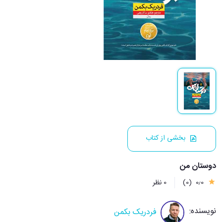
بخشی از کتاب
دوستان من
0٫0
(0)
0 نظر
نویسنده:
فردریک بکمن