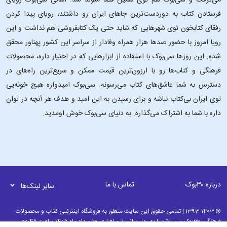
می‌گرفت و سی‌بوک هم توی همین فضا متولد شد. اهالی سی‌بوک رویای
«شهر خرس» و «مردمِ مضطرب»، جایگاهش را به‌عنوان صدایی انسانی، شوخ
فرستادن کتاب به دوردست‌ترین جاهای ایران رو داشتند، رویای پیدا کردن
و دقیق در ادبیات معاصر تثبیت کرد.
امضای او، ترکیبِ روایت‌های جمع‌وجورِ
رفقای کتابخون توی شهرهایی که شاید حتی یک کتابفروشی هم نداشت و این
شخصیت‌محور با طنزِ همدلانه و نگاهِ اخلاقیِ بی‌خطابه است؛ صدایی که میان
رویا امروز با حضور صدها هزار همراه وفادار از سراسر این کشور پهناور محقق
خوانندگان عام و جدی، هر دو، مخاطب فراوان دارد.
شده. این ‌روزها سی‌بوک با استفاده از ابزارهایی که در اختیار داره، محصولات
سخن پایانی
فرهنگی و کتاب‌ها رو با ارزون‌ترین قیمت ممکن و سریع‌ترین راه‌های در
دسترس به شما عاشق‌های کتاب می‌رسونه. سی‌بوک امیدواره هیچ خونه‌یی
«دوستان من» نه فقط یک رمان، بلکه نوعی آیینه است؛ آیینه‌ای که ما را وادار
توی ایران بی‌کتاب نباشه و برای رسیدن به این امید و هدف هر آنچه در توان
می‌کند به گذشته‌های خود نگاه کنیم و از خود بپرسیم: دوستی‌های نوجوانی ما
داره با شما به اشتراک می‌گذاره. به دنیای سی‌بوک خوش اومدید.
چه بر سرمان آوردند؟ کدام رازها و کدام سکوت‌ها هنوز هم با ما زندگی
می‌کنند؟
بکمن در این کتاب نشان می‌دهد که حتی تصمیم‌های به‌ظاهر کوچک،
می‌توانند سال‌ها بعد موج‌هایی بزرگ بسازند.
این رمان برخلاف بسیاری از داستان‌های هم‌ژانر، فقط به لحظه‌های شیرین و
نوستالژیک دوستی بسنده نمی‌کند. بلکه روی بخش‌های دشوار آن دست
درباره ۳۰بوک
تماس با ما
سایر لینک‌ها
می‌گذارد: مسئولیت‌هایی که با گذشت زمان سنگین‌تر می‌شوند، حقیقت‌هایی
که دیر یا زود برملا خواهند شد، و انتخاب‌هایی که باید بارها و بارها بازنگری
© 1393-1403 | تمامی حقوق این سایت متعلق به فروشگاه اینترنتی کتاب و محصولات
شوند. همین صداقت است که «دوستان من» را ماندگار می‌کند؛ چون به‌جای
فرهنگی 30بوک می باشد. | به روز رسانی نرم افزاری 12 مرداد ماه 1405 ساعت 00:45