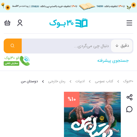
دقیق
جستجوی پیشرفته
30بوک
کتاب عمومی
ادبیات
رمان خارجی
دوستان من
%10