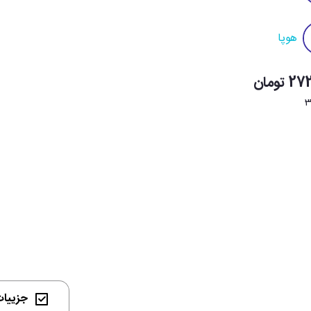
هوپا
 تومان
3
جزییات 