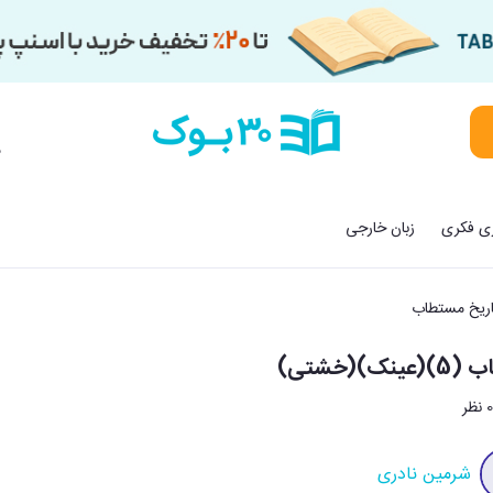
م
زی فکری
زبان خارجی
اریخ مستطاب
)(خشتی)
 نظر
شرمین نادری