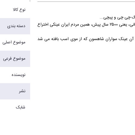
نوع کالا
نک چی چی و پیچی...
نه، این آخری واقعاً اسم عینک نیست، اما خبر داشتی که در روزگار پادشاهان ساسانی، یعنی ۲۵۰۰ سال پیش، همین مردم ایران عینکی اختراع
دسته بندی
آن عینک سواران شاهسون که از موی اسب بافته می شد
موضوع اصلی
کیارستمی را توی عکس ها ندیده ای یا همین عینک گرد صادق
موضوع فرعی
ر؛ عینک‌هایی که اسمشان توی این کتاب آمده و بخشی از
نویسنده
که بخواهی درباره‌ی عینک بدانی توی این کتاب آمده است.
نشر
شابک