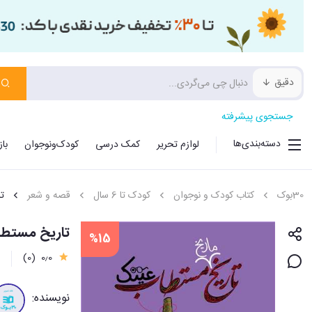
دقیق
جستجوی پیشرفته
دسته‌بندی‌ها
لوازم تحریر
کمک درسی
کودک‌ونوجوان
با
30بوک
کتاب کودک و نوجوان
کودک تا 6 سال
قصه و شعر
ت
تاریخ مستطاب (5)(عینک
%15
0٫0
(0)
0
نویسنده: