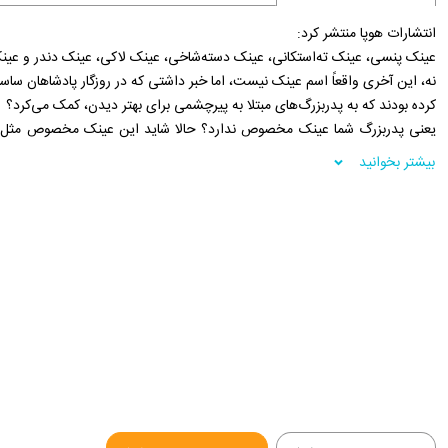
انتشارات هوپا منتشر کرد:
عینک پنسی، عینک ته‌استکانی، عینک دسته‌شاخی، عینک لاکی، عینک دندر و عی
کرده بودند که به پدربزرگ‌های مبتلا به پیرچشمی برای بهتر دیدن، کمک می‌کرد؟
یعنی پدربزرگ شما عینک مخصوص ندارد؟ حالا شاید این عینک مخصوص مثل 
عجیب‌وغریب نباشد، اما بالاخره حتماً برای خودش عینک مهمی است.
بیشتر بخوانید
اصلاً خیلی از آدم‌های مهم ایران عینکی بوده اند. نگو که عینک تیره‌ی عباس 
هدایت، عینک سید جمال اسدآبادی، عینک ناصرالدین‌شاه و خیلی عینک های دیگ
تاریخ ایران را از پشت شیشه هایشان تماشا کرده‌اند و حتی تغییر داده‌ اند.
در کتاب تاریخ مستطاب عینک با همه‌جور عینکی آشنا خواهی شد؛ یعنی هر چیزی 
فروشگاه اینترنتی 30بوک