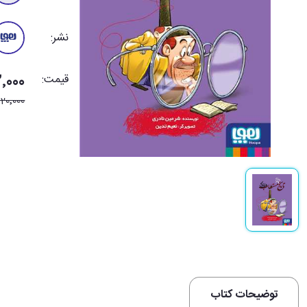
نشر:
قیمت:
272٬000
20٬000
توضیحات کتاب