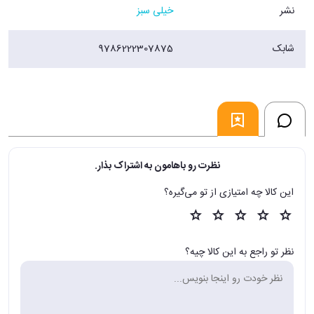
نشر
خیلی سبز
شابک
9786222307875
نظرت رو باهامون به اشتراک بذار.
این کالا چه امتیازی از تو می‌گیره؟
نظر تو راجع به این کالا چیه؟