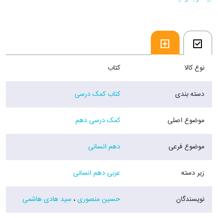
5) همراه با پاسخ‌های کاملا تشریحی
6) مطابق با آخرین تغییرات کتابهای درسی
7) ویژه دستیابی به نمره 20 در امتحانات مدارس
8) متناسب با سطح آزمون های سراسری کشوری
فروشگاه اینترنتی 30بوک
نوع کالا
کتاب
دسته بندی
کتاب کمک درسی
موضوع اصلی
کمک درسی دهم
موضوع فرعی
دهم انسانی
زیر دسته
عربی دهم انسانی
نویسندگان
حسین منصوری
،
سید هادی هاشمی