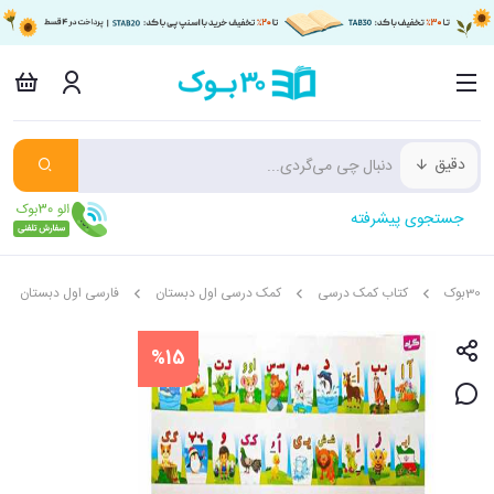
دقیق
جستجوی پیشرفته
30بوک
کتاب کمک درسی
کمک درسی اول دبستان
فارسی اول دبستان
%15