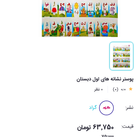
پوستر نشانه های اول دبستان
0٫0
(0)
0 نظر
نشر:
گراد
قیمت:
63٬750 تومان
75٬000