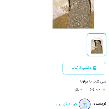
بخشی از کتاب
سی شب با مولانا
0٫0
(0)
0 نظر
نویسنده:
فرزانه گل پرور