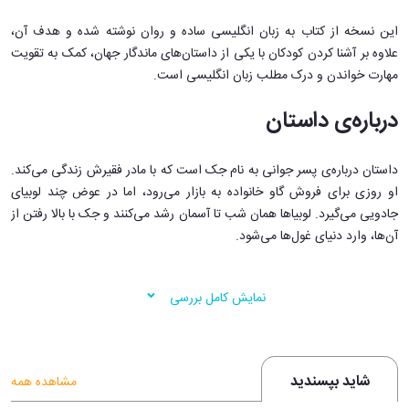
این نسخه از کتاب به زبان انگلیسی ساده و روان نوشته شده و هدف آن،
علاوه بر آشنا کردن کودکان با یکی از داستان‌های ماندگار جهان، کمک به تقویت
مهارت خواندن و درک مطلب زبان انگلیسی است.
درباره‌ی داستان
داستان درباره‌ی پسر جوانی به نام جک است که با مادر فقیرش زندگی می‌کند.
او روزی برای فروش گاو خانواده به بازار می‌رود، اما در عوض چند لوبیای
جادویی می‌گیرد. لوبیاها همان شب تا آسمان رشد می‌کنند و جک با بالا رفتن از
آن‌ها، وارد دنیای غول‌ها می‌شود.
در این دنیای شگفت‌انگیز، جک با ماجراهایی هیجان‌انگیز روبه‌رو می‌شود - از
نمایش کامل بررسی
روبه‌رو شدن با غول ترسناک گرفته تا یافتن چنگ جادویی و مرغی که تخم طلا
می‌گذارد. در پایان، او با شجاعت، هوش و درایت خود از غول می‌گریزد و
زندگی‌اش را دگرگون می‌کند.
شاید بپسندید
مشاهده همه
ویژگی‌های آموزشی کتاب