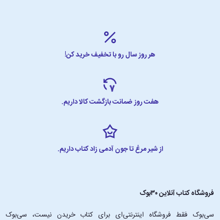
همه‌ی علاقه‌مندان به ادبیات کلاسیک که می‌خواهند نسخه‌ای ساده و
خواندنی از یک افسانه‌ی محبوب جهانی را در اختیار داشته باشند.
سخن پایانی
هر روز سال رو با تخفیف خرید کن!
کتاب «جک و لوبیای سحرآمیز» در این نسخه‌ی انگلیسی، ترکیبی از
داستان‌گویی لذت‌بخش و آموزش مؤثر زبان است. کودک هم‌زمان با لذت بردن
هفت روز ضمانت بازگشت کالا داریم.
از ماجراجویی‌های جک، به شکلی طبیعی با واژگان و ساختارهای پایه‌ی زبان
انگلیسی آشنا می‌شود.
این اثر نمونه‌ای موفق از رویکرد «یادگیری از راه ادبیات» است؛ جایی که
قصه، آموزش و لذت در کنار هم قرار می‌گیرند و تجربه‌ای به‌یادماندنی
از شیر مرغ تا جون آدمی زاد کتاب داریم.
می‌سازند.
فروشگاه کتاب آنلاین ۳۰بوک
سی‌بوک فقط فروشگاه اینترنتی‌ای برای کتاب خریدن نیست، سی‌بوک