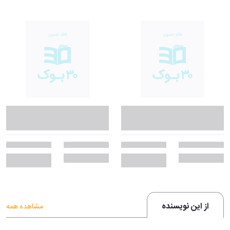
این نسخه از «جک و لوبیای سحرآمیز» با هدف آموزش زبان انگلیسی برای
کودکان طراحی شده است.
ویژگی‌های آموزشی آن عبارت‌اند از:
استفاده از واژگان ساده و جملات کوتاه برای تقویت خواندن (Reading)
آشنایی تدریجی با ساختارهای پایه‌ی زبان انگلیسی
تقویت درک مطلب، دایره‌ی واژگان و تلفظ صحیح از طریق داستان‌گویی
مناسب برای آموزش زبان در خانه یا کلاس درس
انتخابی عالی برای برنامه‌های Reading Practice یا Story Time
پیام و مفاهیم تربیتی
در کنار هدف آموزشی، این داستان پیام‌های اخلاقی و انسانی نیز دارد. کودک
با مطالعه‌ی این کتاب می‌آموزد:
شجاعت و پشتکار همیشه پاداش دارد.
نباید از اشتباهات ترسید، بلکه باید از آن‌ها درس گرفت.
از این نویسنده
مشاهده همه
امید و ایمان می‌تواند مسیر زندگی را تغییر دهد.