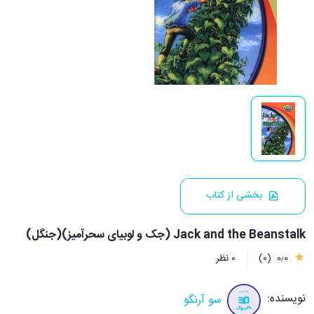
بخشی از کتاب
Jack and the Beanstalk (جک و لوبیای سحرآمیز)(جنگل)
0٫0
(0)
0 نظر
نویسنده:
سو آرنگو