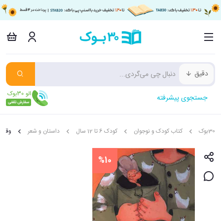
دقیق
جستجوی پیشرفته
30بوک
کتاب کودک و نوجوان
کودک 6 تا 12 سال
داستان و شعر
وقتی 
%10