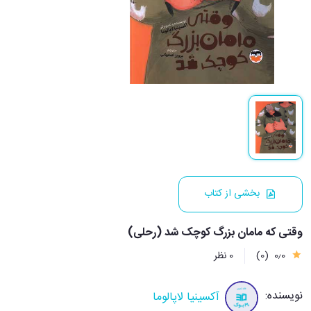
بخشی از کتاب
وقتی که مامان بزرگ کوچک شد (رحلی)
0٫0
(0)
0 نظر
نویسنده:
آکسینیا لاپالوما