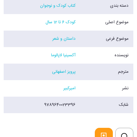
دسته بندی
کتاب کودک و نوجوان
موضوع اصلی
کودک 6 تا 12 سال
موضوع فرعی
داستان و شعر
نویسنده
آکسینیا لاپالوما
مترجم
پرویز اصفهانی
نشر
امیرکبیر
شابک
9789640023396