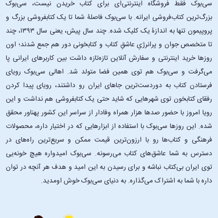
سی‌بوک فقط فروشگاه اینترنتی‌ای برای کتاب خریدن نیست، سی‌بوک
بزرگ‌ترین کتاب‌فروشی ایرانه. با سی‌بوک فاصلۀ شما تا یک کتابفروشی بزرگ و
پروپیمون تنها به اندازۀ یک کلیک شده. چند سال پیش، یعنی سال ۱۳۹۳، چند
تا متخصص جوان و پرانرژیِ عاشقِ کتاب و کتابخونی دور هم جمع شدند؛ اون‌
روزها خرید اینترنتی و سفارش آنلاین تازه‌تازه داشت بین کاربرهای ایرانی پا
می‌گرفت و سی‌بوک هم توی همین فضا متولد شد. اهالی سی‌بوک رویای
فرستادن کتاب به دوردست‌ترین جاهای ایران رو داشتند، رویای پیدا کردن
رفقای کتابخون توی شهرهایی که شاید حتی یک کتابفروشی هم نداشت و این
رویا امروز با حضور صدها هزار همراه وفادار از سراسر این کشور پهناور محقق
شده. این ‌روزها سی‌بوک با استفاده از ابزارهایی که در اختیار داره، محصولات
فرهنگی و کتاب‌ها رو با ارزون‌ترین قیمت ممکن و سریع‌ترین راه‌های در
دسترس به شما عاشق‌های کتاب می‌رسونه. سی‌بوک امیدواره هیچ خونه‌یی
توی ایران بی‌کتاب نباشه و برای رسیدن به این امید و هدف هر آنچه در توان
داره با شما به اشتراک می‌گذاره. به دنیای سی‌بوک خوش اومدید.