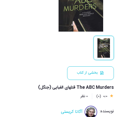
بخشی از کتاب
The ABC Murders قتلهای الفبایی (جنگل)
0٫0
(0)
0 نظر
نویسنده:
آگاتا کریستی