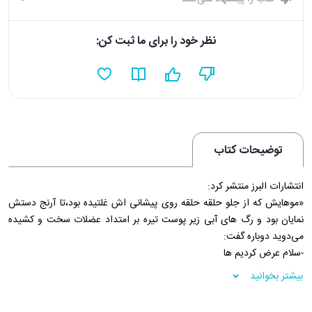
نظر خود را برای ما ثبت کن:
توضیحات کتاب
انتشارات البرز منتشر کرد:
«موهایش که از جلو حلقه حلقه روى پیشانى اش غلتیده بود،تا آرنج دستش
نمایان بود و رگ هاى آبى زیر پوست تیره بر امتداد عضلات سخت و کشیده
مى‌دوید دوباره گفت:
-سلام عرض کردیم ها
بى‌اختیار به دو طرف خود نگاه کردم هیچ‌کس نبود؛
بیشتر بخوانید
– علیک سلام شما ظهرها تعطیل نمی‌کنید؟
– وقتى منتظر باشم نه.