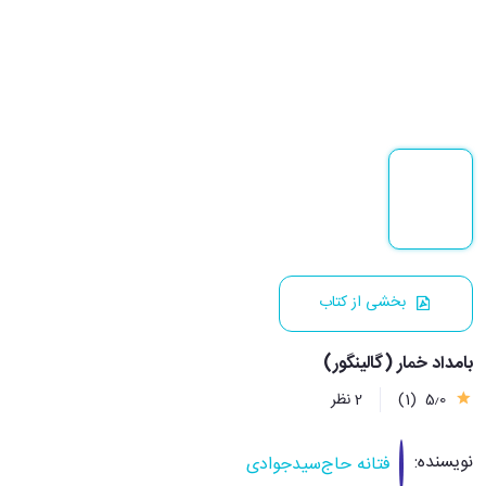
بخشی از کتاب
بامداد خمار (گالینگور)
5٫0
(1)
2 نظر
نویسنده:
فتانه حاج‌سیدجوادی