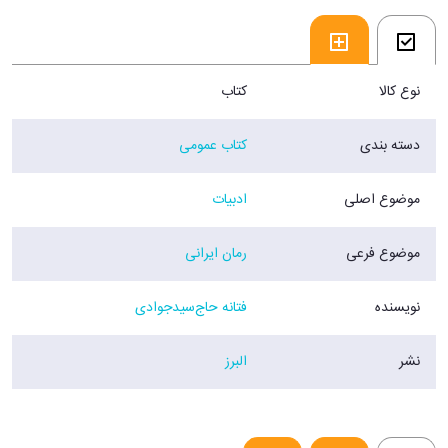
– مگر منتظر بودین؟
– بله
– منتظر کى؟
– منتظر شما
نوع کالا
کتاب
باز قلبم فروریخت»
فروشگاه اینترنتی 30بوک
دسته بندی
کتاب عمومی
موضوع اصلی
ادبیات
موضوع فرعی
رمان ایرانی
نویسنده
فتانه حاج‌سیدجوادی
نشر
البرز