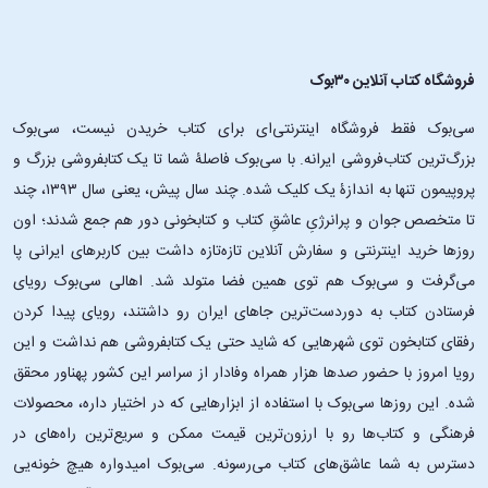
خوانندگان کتاب «بامداد خمار» همواره بر نقاط قوت آن تاکید داشته‌اند.
بسیاری از مخاطبان، توصیفات نویسنده از رنج‌ها و چالش‌های محبوبه را
بسیار تاثیرگذار و واقع‌گرایانه می‌دانند.
فروشگاه کتاب آنلاین ۳۰بوک
منتقدان ادبی نیز به نثر سلیس و ساختار منسجم داستان اشاره کرده‌اند
که باعث شده این اثر به عنوان یک الگوی موفق در داستان‌نویسی
سی‌بوک فقط فروشگاه اینترنتی‌ای برای کتاب خریدن نیست، سی‌بوک
عامه‌پسند مطرح شود.
بزرگ‌ترین کتاب‌فروشی ایرانه. با سی‌بوک فاصلۀ شما تا یک کتابفروشی بزرگ و
حس همذات‌پنداری عمیق با شخصیت اصلی و تجربه فضای نوستالژیک
داستان، از جمله مواردی است که مخاطبان همواره به عنوان دلایل اصلی
پروپیمون تنها به اندازۀ یک کلیک شده. چند سال پیش، یعنی سال ۱۳۹۳، چند
لذت‌بخش بودن مطالعه این کتاب ذکر کرده‌اند.
تا متخصص جوان و پرانرژیِ عاشقِ کتاب و کتابخونی دور هم جمع شدند؛ اون‌
روزها خرید اینترنتی و سفارش آنلاین تازه‌تازه داشت بین کاربرهای ایرانی پا
اقتباس تلویزیونی از بامداد خمار
می‌گرفت و سی‌بوک هم توی همین فضا متولد شد. اهالی سی‌بوک رویای
فرستادن کتاب به دوردست‌ترین جاهای ایران رو داشتند، رویای پیدا کردن
بررسی تأثیر فرهنگی کتاب «بامداد خمار» بدون اشاره به اقتباس تلویزیونی آن
رفقای کتابخون توی شهرهایی که شاید حتی یک کتابفروشی هم نداشت و این
ناقص خواهد بود. به تازگی یک مجموعه نمایش خانگی ایرانی با اقتباس از این
رویا امروز با حضور صدها هزار همراه وفادار از سراسر این کشور پهناور محقق
رمان از پلتفرم شیدا پخش شده و در فضای عاشقانه، خانوادگی و اجتماعی
شده. این ‌روزها سی‌بوک با استفاده از ابزارهایی که در اختیار داره، محصولات
روایت می‌شود. این سریال به کارگردانی نرگس آبیار و تهیه‌کنندگی
فرهنگی و کتاب‌ها رو با ارزون‌ترین قیمت ممکن و سریع‌ترین راه‌های در
محمدحسین قاسمی ساخته شده و نویسندگی آن بر عهده حسین کیانی بوده
دسترس به شما عاشق‌های کتاب می‌رسونه. سی‌بوک امیدواره هیچ خونه‌یی
است.