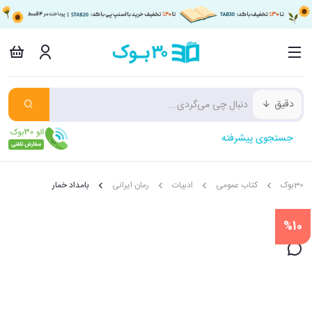
دقیق
جستجوی پیشرفته
30بوک
کتاب عمومی
ادبیات
رمان ایرانی
بامداد خمار
%10