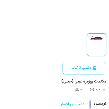
بخشی از کتاب
مکالمات روزمره عربی (جیبی)
0٫0
(0)
0 نظر
نویسنده:
عبدالحسین افشار