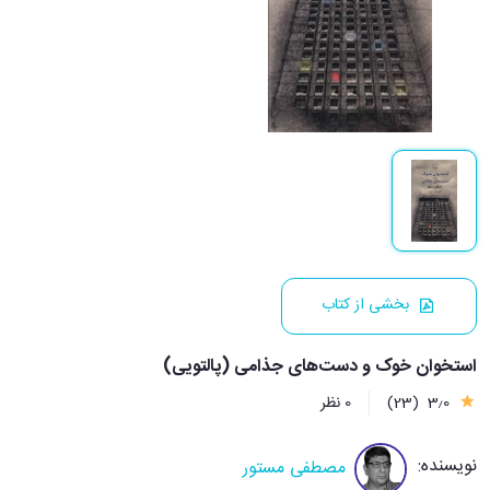
بخشی از کتاب
استخوان خوک و دست‌های جذامی (پالتویی)
3٫0
(23)
0 نظر
نویسنده:
مصطفی مستور