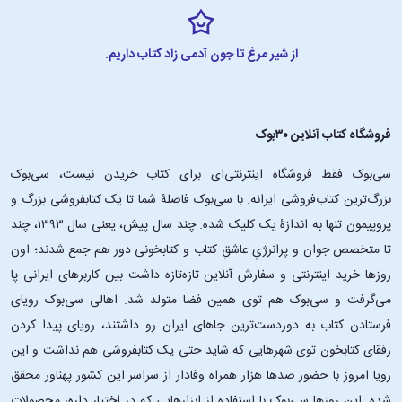
از شیر مرغ تا جون آدمی زاد کتاب داریم.
فروشگاه کتاب آنلاین ۳۰بوک
سی‌بوک فقط فروشگاه اینترنتی‌ای برای کتاب خریدن نیست، سی‌بوک
بزرگ‌ترین کتاب‌فروشی ایرانه. با سی‌بوک فاصلۀ شما تا یک کتابفروشی بزرگ و
پروپیمون تنها به اندازۀ یک کلیک شده. چند سال پیش، یعنی سال ۱۳۹۳، چند
تا متخصص جوان و پرانرژیِ عاشقِ کتاب و کتابخونی دور هم جمع شدند؛ اون‌
روزها خرید اینترنتی و سفارش آنلاین تازه‌تازه داشت بین کاربرهای ایرانی پا
می‌گرفت و سی‌بوک هم توی همین فضا متولد شد. اهالی سی‌بوک رویای
فرستادن کتاب به دوردست‌ترین جاهای ایران رو داشتند، رویای پیدا کردن
رفقای کتابخون توی شهرهایی که شاید حتی یک کتابفروشی هم نداشت و این
رویا امروز با حضور صدها هزار همراه وفادار از سراسر این کشور پهناور محقق
شده. این ‌روزها سی‌بوک با استفاده از ابزارهایی که در اختیار داره، محصولات