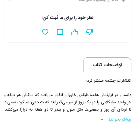
نظر خود را برای ما ثبت کن:
توضیحات کتاب
انتشارات چشمه منتشر کرد:
داستان در آپارتمان هفده طبقه‌ي خاوران اتفاق مى‌افتد که ساکنان هر طبقه و
هر واحد مشکلاتى را در يک روز از سر مى‌گذرانند که نتيجه‌ي عملکرد بعضى‌ها
تا فرداى آن روز و بعضى‌ها مثل ملول و بندر تا دو هفته به درازا مى‌کشد.
محسن و زنش قصد دارند از هم طلاق بگيرند اما به خاطر دختر نه ساله‌شان،
بیشتر بخوانید
درنا، از اين کار منصرف مى‌شوند. الياس پسر دکتر محمد و دکتر افسانه مهرپور
گرفتار سرطان مغز استخوان است. دکتر ظرف چند روز داوطلبى را پيدا مى‌کند