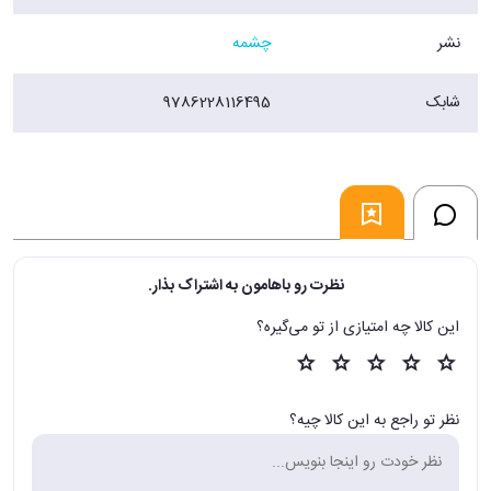
نشر
چشمه
شابک
9786228116495
نظرت رو باهامون به اشتراک بذار.
این کالا چه امتیازی از تو می‌گیره؟
نظر تو راجع به این کالا چیه؟