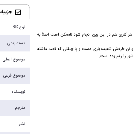
جزییات 
نوع کالا
 هر کاری هم در این بین انجام شود ناممکن است اصلاً به
دسته بندی
ه و آن طرفش شعبده بازی دست و پا چلفتی که قصد داشته
شهر را رقم زده است.
موضوع اصلی
ا در چنگال اشتیاقی عجیب به انجام کاری باورنکردنی اسیر
ز سال ها به دنبال خواهر از دست رفته اش می گردد آیا فال
موضوع فرعی
در این ماجرای عجیب نقشی دارد؟
شعبده باز داستانی است برای آنها که می خواهند با شجاعت
نویسنده
مترجم
نشر