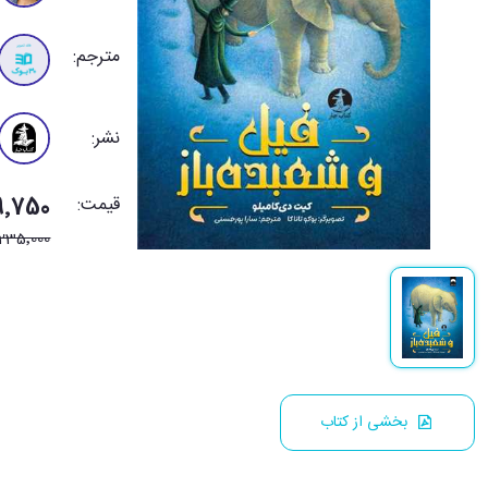
مترجم:
نشر:
قیمت:
199٬750 ت
235٬000
بخشی از کتاب