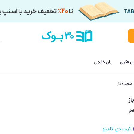
م
زی فکری
زبان خارجی
شعبده باز
از
کیت دی کامیلو