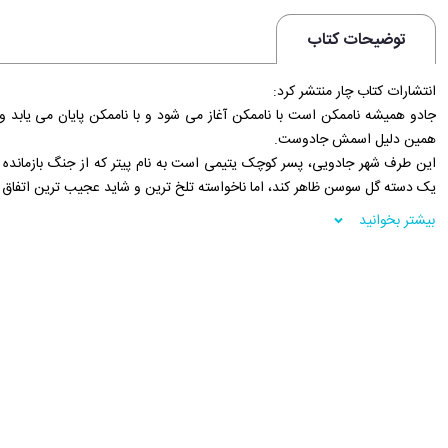
توضیحات کتاب
انتشارات کتاب چار منتشر کرد:
جادو همیشه ناممکن است با ناممکن آغاز می شود و با ناممکن پایان می یابد و
همین دلیل اسمش جادوست.
این طرف شهر جادویی، پسر کوچک یتیمی است به نام پیتر که از جنگ بازماند
یک دسته گل سوسن ظاهر کند، اما ناخواسته تلخ ترین و شاید عجیب ترین اتفاق 
شعبده باز دروغ نمی گوید او واقعاً جز ظاهر کردن یک دسته گل، قصدی نداشته ام
بیشتر بخوانید
می شود و جادویی را به کار می گیرد که سرنوشت پیتر را عوض می کند پیتر بعد ا
گیر راست می گوید که او زنده است؟ آیا فیلی که فالگیر در سرنوشت پیتر دیده 
با پیتر همراه شو تا ببینی که چطور برای رسیدن به خواسته اش می جنگد فیل و 
جهانشان را تغییر دهند و آن را از نو بسازند.
فروشگاه اینترنتی 30بوک