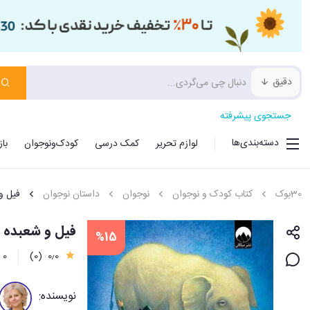
دقیق
جستجوی پیشرفته
دسته‌بندی‌ها
لوازم تحریر
کمک درسی
کودک‌ونوجوان
با
30بوک
کتاب کودک و نوجوان
نوجوان
داستان نوجوان
فیل و 
فیل و شعبده ب
%15
0٫0
(0)
0 نظر
نویسنده: