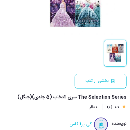
بخشی از کتاب
The Selection Series سری انتخاب (5 جلدی)(جنگل)
0٫0
(0)
0 نظر
نویسنده:
کی یرآ کاس