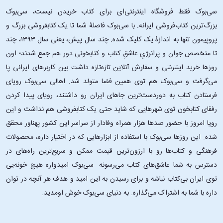
سی‌بوک فقط فروشگاه اینترنتی‌ای برای کتاب خریدن نیست، سی‌بوک
بزرگ‌ترین کتاب‌فروشی ایرانه. با سی‌بوک فاصلۀ شما تا یک کتابفروشی بزرگ و
پروپیمون تنها به اندازۀ یک کلیک شده. چند سال پیش، یعنی سال ۱۳۹۳، چند
تا متخصص جوان و پرانرژیِ عاشقِ کتاب و کتابخونی دور هم جمع شدند؛ اون‌
روزها خرید اینترنتی و سفارش آنلاین تازه‌تازه داشت بین کاربرهای ایرانی پا
می‌گرفت و سی‌بوک هم توی همین فضا متولد شد. اهالی سی‌بوک رویای
فرستادن کتاب به دوردست‌ترین جاهای ایران رو داشتند، رویای پیدا کردن
رفقای کتابخون توی شهرهایی که شاید حتی یک کتابفروشی هم نداشت و این
رویا امروز با حضور صدها هزار همراه وفادار از سراسر این کشور پهناور محقق
شده. این ‌روزها سی‌بوک با استفاده از ابزارهایی که در اختیار داره، محصولات
فرهنگی و کتاب‌ها رو با ارزون‌ترین قیمت ممکن و سریع‌ترین راه‌های در
دسترس به شما عاشق‌های کتاب می‌رسونه. سی‌بوک امیدواره هیچ خونه‌یی
توی ایران بی‌کتاب نباشه و برای رسیدن به این امید و هدف هر آنچه در توان
داره با شما به اشتراک می‌گذاره. به دنیای سی‌بوک خوش اومدید.