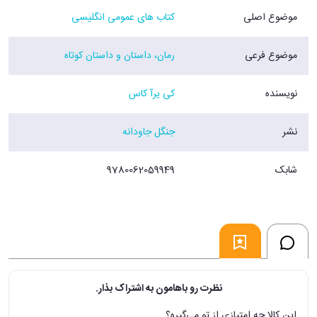
موضوع اصلی
کتاب های عمومی انگلیسی
موضوع فرعی
رمان، داستان و داستان کوتاه
نویسنده
کی یرآ کاس
نشر
جنگل جاودانه
شابک
9780062059949
نظرت رو باهامون به اشتراک بذار.
این کالا چه امتیازی از تو می‌گیره؟