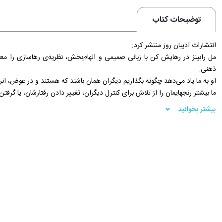
توضیحات کتاب
انتشارات ادیبان روز منتشر کرد:
مل رابینز در رهایش کن با زبانی صمیمی و الهام‌بخش، نظریه‌ی رهاسازی را معر
ذهنی.
او به ما یاد می‌دهد چگونه بگذاریم دیگران همان باشند که هستند و در عوض، ان
ما بیشتر رنجهایمان را از تلاش برای کنترل دیگران، تغییر دادن رفتارشان، یا گرفت
اما حقیقت ساده‌تر از آن است: تو مسئول احساسات و انتخاب‌های دیگران نیستی
بیشتر بخوانید
اگر از تلاش برای راضی کردن همه خسته‌ شده‌ای، اگر می‌خواهی از فضاوت‌ها، م
سبک، آرام و رها زندگی کنی ... رهایش کن همان جایی است که باید از آن شروع
وقتی رها کنی، همه‌چیز درست می‌شود. گاهی زندگی در همین دو کلمه خلاصه م
توسعه‌ی فردی, علیرضا چیذری
فروشگاه اینترنتی 30بوک