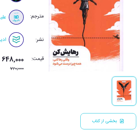
مترجم:
علی
نشر:
ادیب
قیمت:
648٬000 تومان
720٬000
بخشی از کتاب