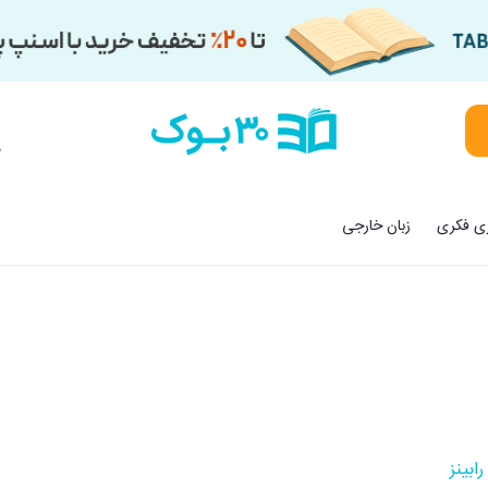
م
زی فکری
زبان خارجی
ابینز