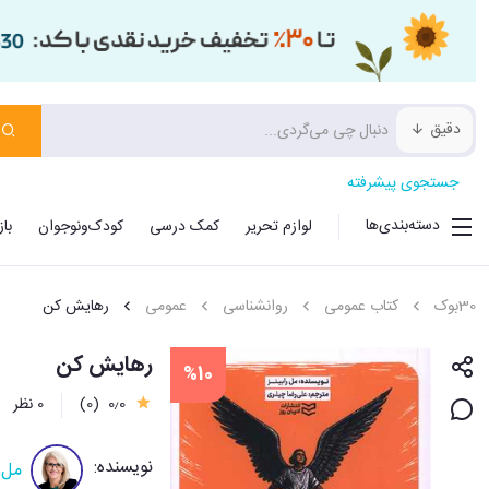
دقیق
جستجوی پیشرفته
دسته‌بندی‌ها
لوازم تحریر
کمک درسی
کودک‌ونوجوان
با
30بوک
کتاب عمومی
روانشناسی
عمومی
رهایش کن
رهایش کن
%10
0٫0
(0)
0 نظر
نویسنده:
مل ر