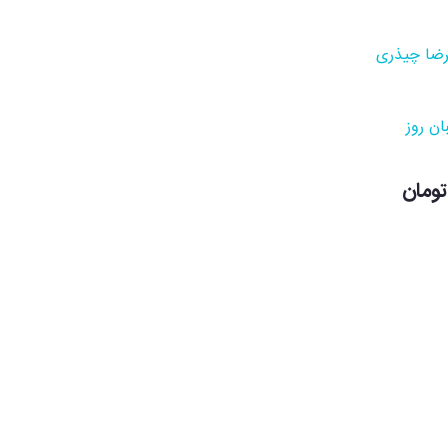
رضا چیذری
ان روز