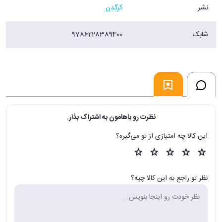
نشر
کرگدن
شابک
9786228389400
نظرت رو باهامون به اشتراک بذار.
این کالا چه امتیازی از تو می‌گیره؟
نظر تو راجع به این کالا چیه؟