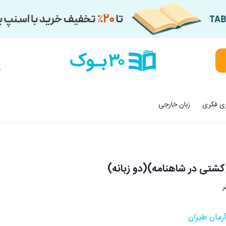
م
زی فکری
زبان خارجی
شتی در شاهنامه)(دو زبانه)
رمان طیران