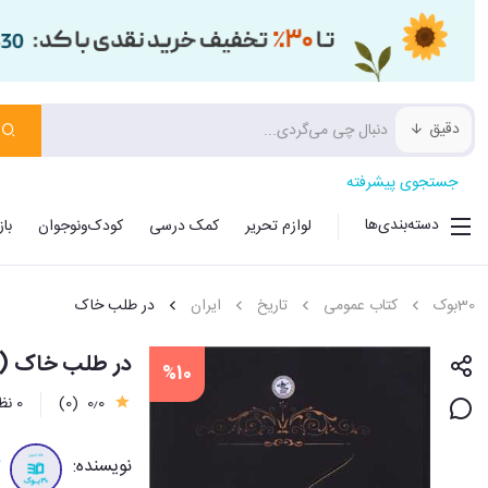
دقیق
جستجوی پیشرفته
دسته‌بندی‌ها
لوازم تحریر
کمک درسی
کودک‌ونوجوان
با
30بوک
کتاب عمومی
تاریخ
ایران
در طلب خاک
در طلب خاک (ک
%10
0٫0
(0)
0 نظر
نویسنده:
آ