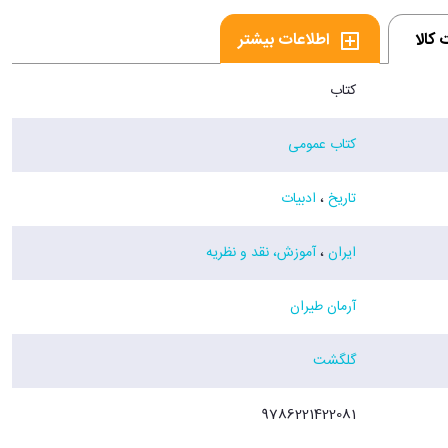
کالا
اطلاعات بیشتر
کتاب
کتاب عمومی
تاریخ
،
ادبیات
ایران
،
آموزش، نقد و نظریه
آرمان طیران
گلگشت
9786221422081