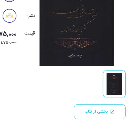
نشر:
گ
قیمت:
1٬575٬000 
1٬750٬000
بخشی از کتاب