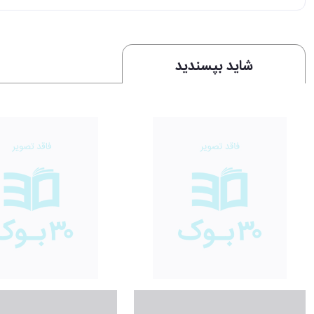
شاید بپسندید