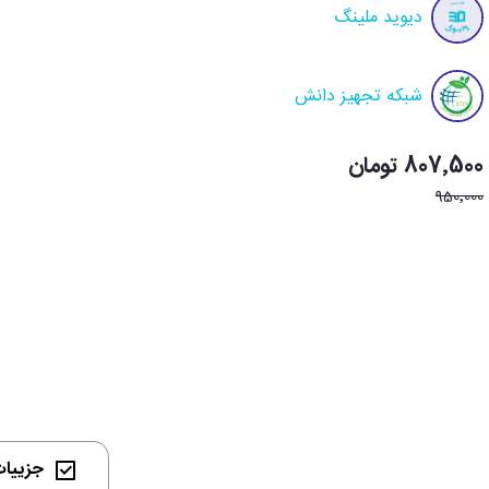
دیوید ملینگ
شبکه تجهیز دانش
807٬500 تومان
950٬000
جزییات 