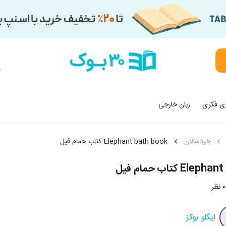
م
زی فکری
زبان خارجی
خردسالان
Elephant bath book کتاب حمام فیل
E کتاب حمام فیل
0 نظر
ایگلو بوکز