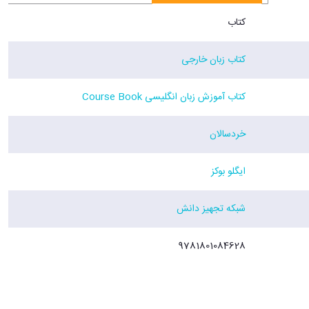
کتاب
کتاب زبان خارجی
کتاب آموزش زبان انگلیسی Course Book
خردسالان
ایگلو بوکز
شبکه تجهیز دانش
9781801084628