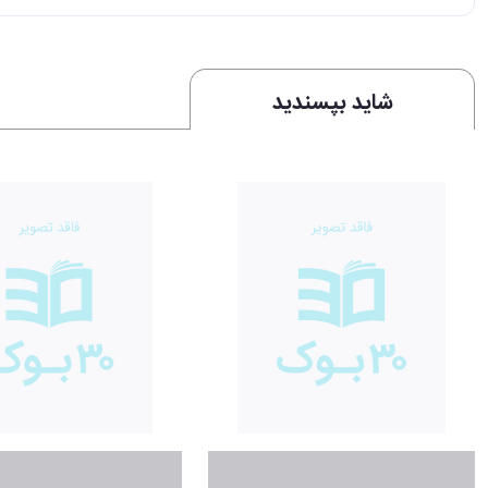
شاید بپسندید