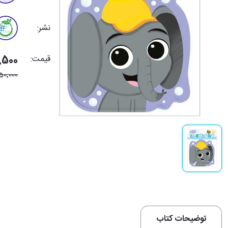
نشر:
قیمت:
147٬500
50٬000
توضیحات کتاب