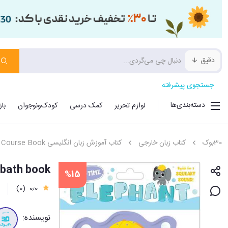
دقیق
جستجوی پیشرفته
دسته‌بندی‌ها
لوازم تحریر
کمک درسی
کودک‌ونوجوان
با
30بوک
کتاب زبان خارجی
کتاب آموزش زبان انگلیسی Course Book
lephant bath book
%15
(0)
0٫0
نویسنده: