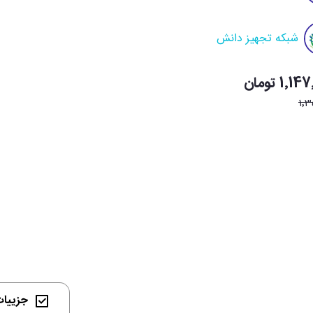
شبکه تجهیز دانش
1٬ تومان
1٬3
جزییات 