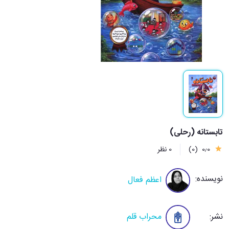
تابستانه (رحلی)
0٫0
(0)
0 نظر
نویسنده:
اعظم فعال
نشر:
محراب قلم