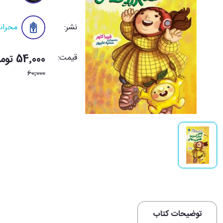
نشر:
محراب
قیمت:
54٬000 تومان
60٬000
توضیحات کتاب