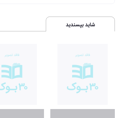
شاید بپسندید