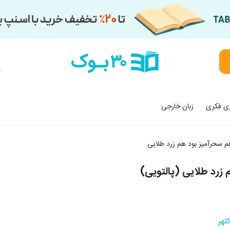
م
زی فکری
زبان خارجی
م سحرآمیز بود هم زرد طلایی
زرد طلایی (پالتویی)
لهر