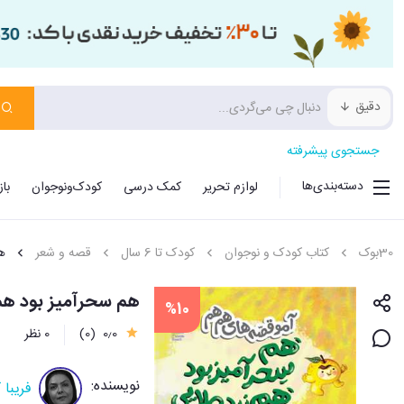
دقیق
جستجوی پیشرفته
دسته‌بندی‌ها
لوازم تحریر
کمک درسی
کودک‌ونوجوان
با
30بوک
کتاب کودک و نوجوان
کودک تا 6 سال
قصه و شعر
ه
هم سحرآمیز بود هم 
%10
0٫0
(0)
0 نظر
نویسنده:
فریبا ک