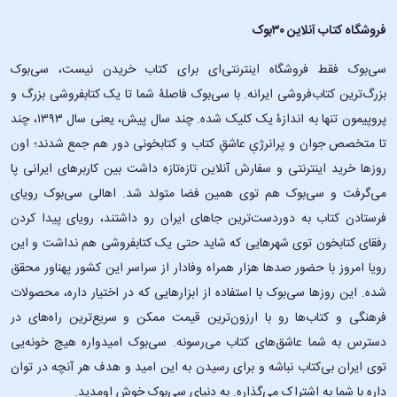
فروشگاه کتاب آنلاین ۳۰بوک
سی‌بوک فقط فروشگاه اینترنتی‌ای برای کتاب خریدن نیست، سی‌بوک
بزرگ‌ترین کتاب‌فروشی ایرانه. با سی‌بوک فاصلۀ شما تا یک کتابفروشی بزرگ و
پروپیمون تنها به اندازۀ یک کلیک شده. چند سال پیش، یعنی سال ۱۳۹۳، چند
تا متخصص جوان و پرانرژیِ عاشقِ کتاب و کتابخونی دور هم جمع شدند؛ اون‌
روزها خرید اینترنتی و سفارش آنلاین تازه‌تازه داشت بین کاربرهای ایرانی پا
می‌گرفت و سی‌بوک هم توی همین فضا متولد شد. اهالی سی‌بوک رویای
فرستادن کتاب به دوردست‌ترین جاهای ایران رو داشتند، رویای پیدا کردن
رفقای کتابخون توی شهرهایی که شاید حتی یک کتابفروشی هم نداشت و این
رویا امروز با حضور صدها هزار همراه وفادار از سراسر این کشور پهناور محقق
شده. این ‌روزها سی‌بوک با استفاده از ابزارهایی که در اختیار داره، محصولات
فرهنگی و کتاب‌ها رو با ارزون‌ترین قیمت ممکن و سریع‌ترین راه‌های در
دسترس به شما عاشق‌های کتاب می‌رسونه. سی‌بوک امیدواره هیچ خونه‌یی
توی ایران بی‌کتاب نباشه و برای رسیدن به این امید و هدف هر آنچه در توان
داره با شما به اشتراک می‌گذاره. به دنیای سی‌بوک خوش اومدید.