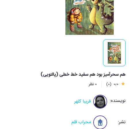
هم سحرآمیز بود هم سفید خط خطی (پالتویی)
0٫0
(0)
0 نظر
نویسنده:
فریبا کلهر
نشر:
محراب قلم