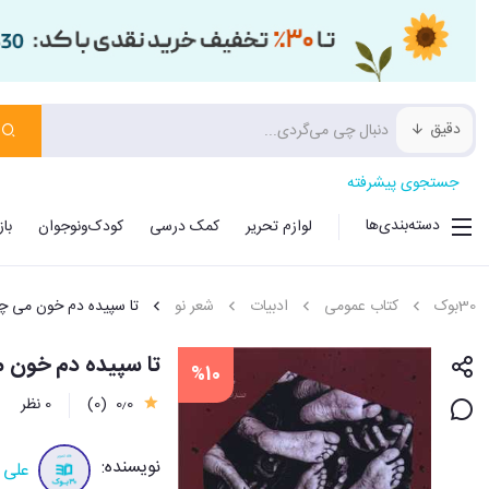
دقیق
جستجوی پیشرفته
دسته‌بندی‌ها
لوازم تحریر
کمک درسی
کودک‌ونوجوان
با
30بوک
کتاب عمومی
ادبیات
شعر نو
تا سپیده دم خون می چ
تا سپیده دم خون 
%10
0٫0
(0)
0 نظر
نویسنده:
علی 