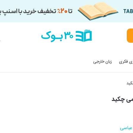
م
زی فکری
زبان خارجی
کید
می چکید
عباسی