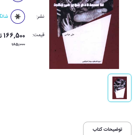
نشر:
شالگ
قیمت:
166٬500 تومان
185٬000
توضیحات کتاب