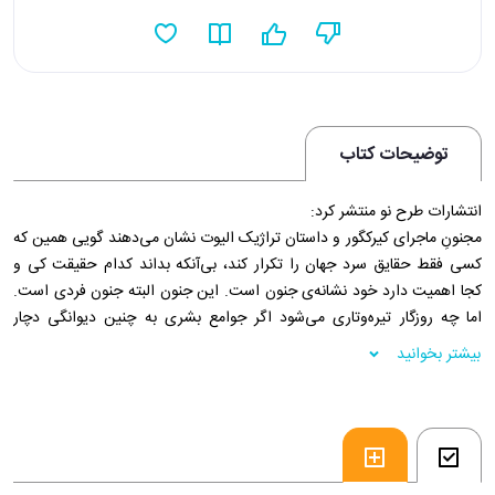
توضیحات کتاب
انتشارات طرح نو منتشر کرد:
مجنونِ ماجرای کیرکگور و داستان تراژیک الیوت نشان می‌دهند گویی همین که
کسی فقط حقایق سرد جهان را تکرار کند، بی‌آنکه بداند کدام حقیقت کی و
کجا اهمیت دارد خود نشانه‌ی جنون است. این جنون البته جنون فردی است.
اما چه روزگار تیره‌و‌تاری می‌شود اگر جوامع بشری به چنین دیوانگی دچار
شوند. این همان زیست جنون‌آمیزی است که علم‌زدگیِ خام عصر مدرن شانه
بیشتر بخوانید
به شانه‌ی منفعت‌اندیشی و خودمداری در جامعه‌ی اقتصادزده آدمی را به آن
فرا می‌خواند. رمان مشهور چارلز دیکنز، روزگار سخت، چنین زندگی جنون‌آمیزی
را در قالب شخصیت توماس گرادگریند به تصویر می‌کشد: مدیر سخت‌گیر
مدرسه‌ای که صرفاً از علم و منطق و واقعیت (فکت، واژه‌ای که مدام وِرد زبان
اوست) و حساب‌و‌کتابِ عاقلانه سخن می‌گوید و از خیال‌پردازی و عواطف و