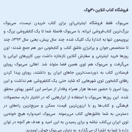
فروشگاه کتاب آنلاین ۳۰بوک
سی‌بوک فقط فروشگاه اینترنتی‌ای برای کتاب خریدن نیست، سی‌بوک
بزرگ‌ترین کتاب‌فروشی ایرانه. با سی‌بوک فاصلۀ شما تا یک کتابفروشی بزرگ و
پروپیمون تنها به اندازۀ یک کلیک شده. چند سال پیش، یعنی سال ۱۳۹۳، چند
تا متخصص جوان و پرانرژیِ عاشقِ کتاب و کتابخونی دور هم جمع شدند؛ اون‌
روزها خرید اینترنتی و سفارش آنلاین تازه‌تازه داشت بین کاربرهای ایرانی پا
می‌گرفت و سی‌بوک هم توی همین فضا متولد شد. اهالی سی‌بوک رویای
فرستادن کتاب به دوردست‌ترین جاهای ایران رو داشتند، رویای پیدا کردن
رفقای کتابخون توی شهرهایی که شاید حتی یک کتابفروشی هم نداشت و این
رویا امروز با حضور صدها هزار همراه وفادار از سراسر این کشور پهناور محقق
شده. این ‌روزها سی‌بوک با استفاده از ابزارهایی که در اختیار داره، محصولات
فرهنگی و کتاب‌ها رو با ارزون‌ترین قیمت ممکن و سریع‌ترین راه‌های در
دسترس به شما عاشق‌های کتاب می‌رسونه. سی‌بوک امیدواره هیچ خونه‌یی
توی ایران بی‌کتاب نباشه و برای رسیدن به این امید و هدف هر آنچه در توان
داره با شما به اشتراک می‌گذاره. به دنیای سی‌بوک خوش اومدید.