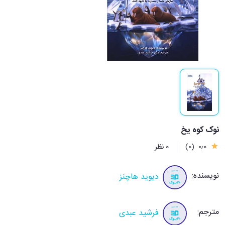
نوک کوه یخ
0٫0
(0)
0 نظر
نویسنده:
دیوید هاچنز
مترجم:
فرشید عبدی