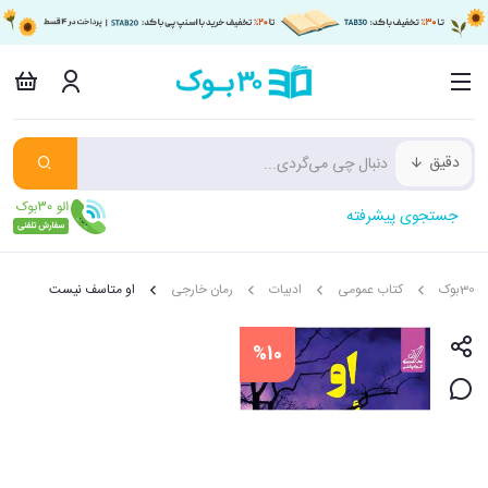
دقیق
جستجوی پیشرفته
30بوک
کتاب عمومی
ادبیات
رمان خارجی
او متاسف نیست
%10