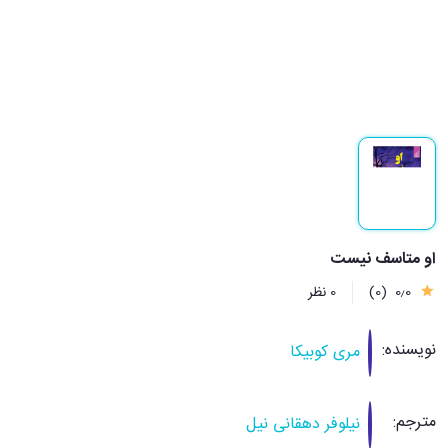
او متاسف نیست
0٫0
(0)
0 نظر
نویسنده:
مری کوبیکا
مترجم:
نیلوفر دهقانی نیل