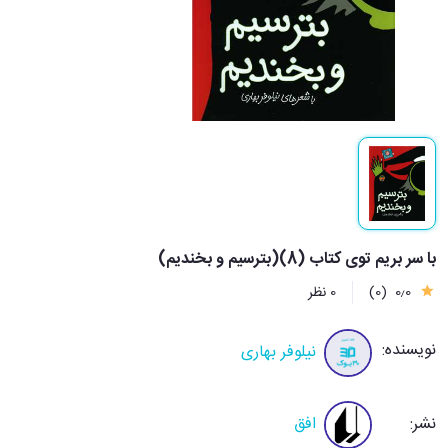
با سر بریم توی کتاب (8)(بترسیم و بخندیم)
0٫0
(0)
0 نظر
نویسنده:
نیلوفر بهاری
نشر:
افق