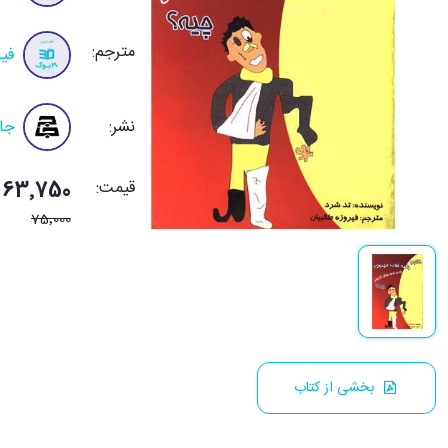
مترجم:
فیر
نشر:
جا
قیمت:
63٬750 تومان
75٬000
بخشی از کتاب