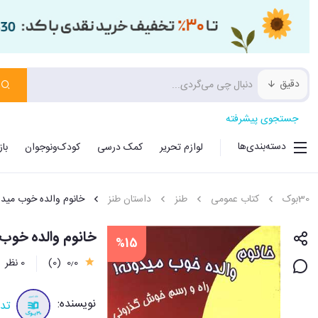
دقیق
جستجوی پیشرفته
دسته‌بندی‌ها
لوازم تحریر
کمک درسی
کودک‌ونوجوان
با
30بوک
کتاب عمومی
طنز
داستان طنز
خانوم والده خوب میدو
خانوم والده خوب
%15
0٫0
(0)
0 نظر
نویسنده:
تد