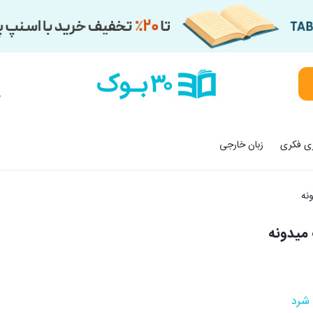
م
زی فکری
زبان خارجی
نه
 میدونه
 شرد