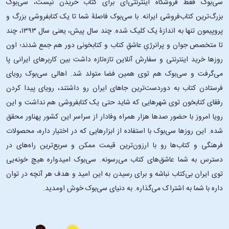
سی‌بوک فقط فروشگاه اینترنتی‌ای برای کتاب خریدن نیست، سی‌بوک
بزرگ‌ترین کتاب‌فروشی ایرانه. با سی‌بوک فاصلۀ شما تا یک کتابفروشی بزرگ و
پروپیمون تنها به اندازۀ یک کلیک شده. چند سال پیش، یعنی سال ۱۳۹۳، چند
تا متخصص جوان و پرانرژیِ عاشقِ کتاب و کتابخونی دور هم جمع شدند؛ اون‌
روزها خرید اینترنتی و سفارش آنلاین تازه‌تازه داشت بین کاربرهای ایرانی پا
می‌گرفت و سی‌بوک هم توی همین فضا متولد شد. اهالی سی‌بوک رویای
فرستادن کتاب به دوردست‌ترین جاهای ایران رو داشتند، رویای پیدا کردن
رفقای کتابخون توی شهرهایی که شاید حتی یک کتابفروشی هم نداشت و این
رویا امروز با حضور صدها هزار همراه وفادار از سراسر این کشور پهناور محقق
شده. این ‌روزها سی‌بوک با استفاده از ابزارهایی که در اختیار داره، محصولات
فرهنگی و کتاب‌ها رو با ارزون‌ترین قیمت ممکن و سریع‌ترین راه‌های در
دسترس به شما عاشق‌های کتاب می‌رسونه. سی‌بوک امیدواره هیچ خونه‌یی
توی ایران بی‌کتاب نباشه و برای رسیدن به این امید و هدف هر آنچه در توان
داره با شما به اشتراک می‌گذاره. به دنیای سی‌بوک خوش اومدید.