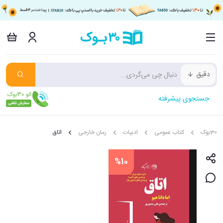
دقیق
جستجوی پیشرفته
30بوک
کتاب عمومی
ادبیات
رمان خارجی
اتاق
%10