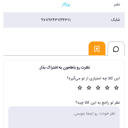
نشر
روزگار
شابک
9789643744311
نظرت رو باهامون به اشتراک بذار.
این کالا چه امتیازی از تو می‌گیره؟
نظر تو راجع به این کالا چیه؟