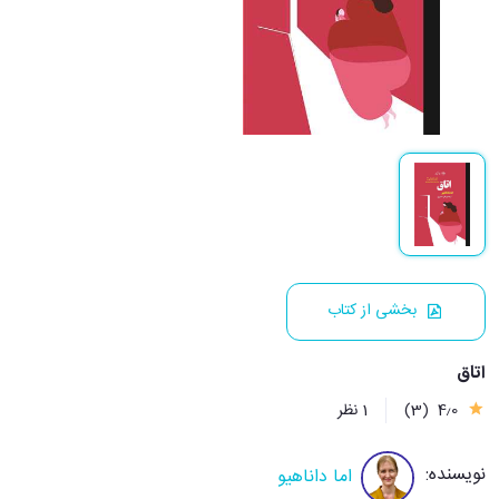
بخشی از کتاب
اتاق
4٫0
(3)
1 نظر
نویسنده:
اما داناهیو