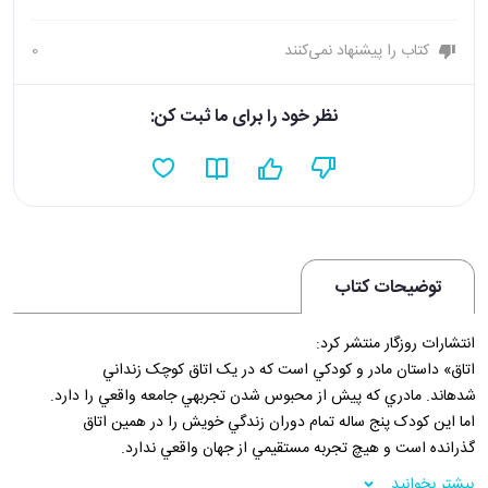
کتاب را پیشنهاد نمی‌کنند
0
نظر خود را برای ما ثبت کن:
توضیحات کتاب
انتشارات روزگار منتشر کرد:
اتاق» داستان مادر و کودکي است که در يک اتاق کوچک زنداني
شده­اند. مادري که پيش از محبوس شدن تجربه­ي جامعه واقعي را دارد.
اما اين کودک پنج ساله تمام دوران زندگي خويش را در همين اتاق
گذرانده است و هيچ تجربه مستقيمي از جهان واقعي ندارد.
داستان در دو بخش اصلي روايت مي­شود: دوران اسارت در اتاق و
بیشتر بخوانید