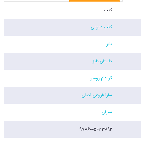
کتاب
کتاب عمومی
طنز
داستان طنز
گراهام رومیو
سارا فروغی اصلی
سبزان
9786005033892