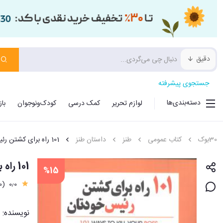
دقیق
جستجوی پیشرفته
دسته‌بندی‌ها
لوازم تحریر
کمک درسی
کودک‌ونوجوان
با
30بوک
کتاب عمومی
طنز
داستان طنز
101 راه برای کشتن رئیس خودتان
101 راه برای کشتن رئیس خودتان
%15
(0)
0٫0
نویسنده: