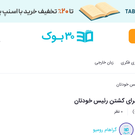
م
زی فکری
زبان خارجی
0 نظر
گراهام رومیو