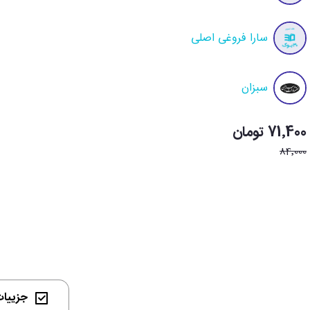
سارا فروغی اصلی
سبزان
71٬400 تومان
84٬000
جزییات 