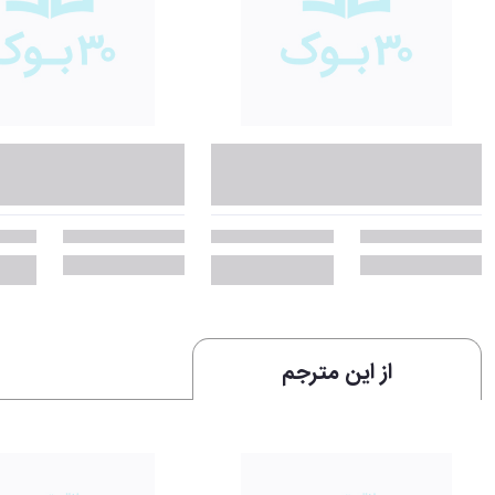
«این یک معرفی نامه برای حضور در سمینار / یک بلیت برای شرکت در مسابقه تن
بزرگی شخصیت است و هر کس بر این نقطۀ حساس تأثیر بگذارد می‌تواند با او کن
تحلیلی بر کتاب شنا با کوسه‌ها:
کتاب شنا با کوسه‌ها یک راهنمای روشن و بی‌پروا است که مسیر موفقیت در دنیای
قوام و استحکام بخشیده تا همه بتوانند در راستای زندگی شخصی و حرفه‌ای‌شان از
• با افرادی قرار ملاقات بگذارید که اصلاً و به هیچ‌عنوان نمی‌خواهند شما را ببی
• با استفاده از سیستم «مک‌کی66» از رقبای خود پیشی بگیرید، کافی‌ست اطلاعات کافی از مشتریان احتمالی خود و مشتریان رقبا داشته باشید.
• با استفاده از بینش مک‌کی به خود یا فرزندان‌تان کمک کنید تا به صفوف کارآفرین
و مهم‌تر از همه این‌که یاد می‌گیرید چه زمانی باید لبخند بزنید، چه زمانی باید نه
فهرست مطالب کتاب شنا با کوسه‌ها
از این مترجم
نظر برخی از افراد برجسته دربارۀ این کتاب
مقدمه
درس ۱ـ شما همیشه اخبار خوب را دریافت کنید؛ مهم آن است که اخبار بد چقدر سریع به دستتان می‌رسد
درس ۲ـ نکته‌ای که تمام فروشندگان آن را می‌دانند اما همۀ کارفرمایان از آن مطلع نیستند.