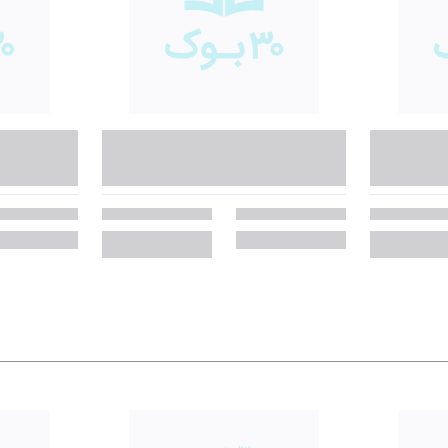
یش و یک ... است که فکر کردم ممکن است به آن علاقمند باشید.» تردیدی نیست ک
ار بیاید و محبوب وی واقع شود.»
 تجارت را به خوانندگان نشان می‌دهد. این کتاب شامل فنون و تکنیک‌های فراوان
 آن بهره گیرند. با خواندن کتاب
شنا با کوسه‌ها
یاد خواهید گرفت که چگونه:
نند و سپس آنان را چنان خوشحال کنید که در هر صورتی به شما «بله» بگویند!
ان موفق بپیوندد.
 بگویید و چه زمانی باید خودتان دست‌به‌کار مذاکره شوید.