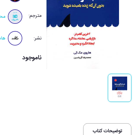
مترجم:
محم
نشر:
هام
ناموجود
توضیحات کتاب