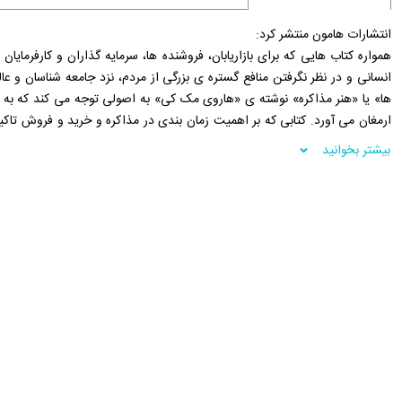
انتشارات هامون منتشر کرد:
همواره کتاب هایی که برای بازاریابان، فروشنده ها، سرمایه گذاران و کارفرمای
انسانی و در نظر نگرفتن منافع گستره ی بزرگی از مردم، نزد جامعه شناسان و عا
ها» یا «هنر مذاکره» نوشته ی «هاروی مک کی» به اصولی توجه می کند که به ک
ارمغان می آورد. کتابی که بر اهمیت زمان بندی در مذاکره و خرید و فروش تا
جمعی می داند. «هاروی مک کی» که دهه هاست در قامت یک تئوریسین مدیریت، 
بیشتر بخوانید
جهان گذاشته است، با کتاب «شنا با کوسه ها» چندتا از انقلابی ترین ایده های کار
کرد و همین مهم باعث شد با اقبال جهانی روبرو ده و در بیش از 80 کشور انتشار یابد.
فروشگاه اینترنتی 30بوک