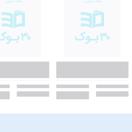
درس 3ـ یادداشت‌های کوتاه به نتایج بلند منجر می‌شود
درس 4ـ به توانایی‌هایتان ایمان داشته باشید، ولو این که دیگران چنین اعتقادی نداشته باشند
درس 5 ـ مدل‌سازی کنید
درس 6 ـ تجسمات خود را به واقعیت مبدل کنید
درس 7 ـ ساده‌ترین و ارزانترین تبلیغی که اغلب به آن توجه نمی‌شود
درس 8 ـ دومین موقعیت عالی برای یافتن کسب و کاری تازه
درس 9 ـ مراقب وقتتان باشید، نه مراقب ساعتتان
درس 10 ـ لبخند بزنید و انقدر «نه» بگویید تا از زبانتان خون جاری شود
اگر از خواندن کتاب شنا با کوسه‌ها لذت بردید، ا
•
اثر والاس واتلز و ویل ادواردز است. نویسندگان این کتاب
رازهای ثروتمندان
باشید.
•
اثر دارن هاردی نویسندۀ آمریکایی و سخنران ا
قطار سرعت به سوی ثروت
می‌ترسند کسب‌وکاری را شروع کنند تا به در آمد برسند باید این کتاب را بخوانید.
دربارۀ هاروی مک‌کی: نویسنده و تاجر آمریکایی