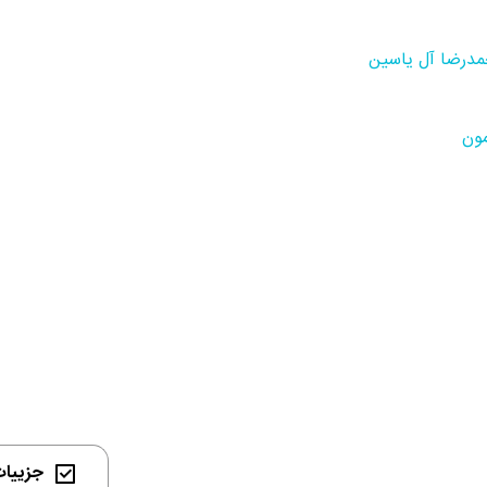
درضا آل یاسین
ون
جزییات 