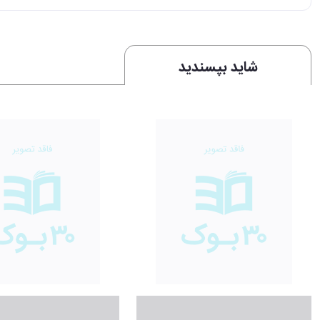
شاید بپسندید