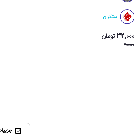
مبتکران
32٬000 تومان
40٬000
جزییات 