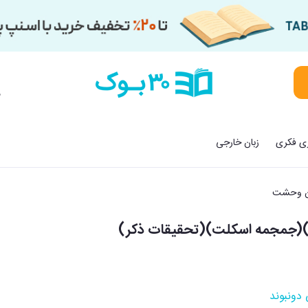
م
زی فکری
زبان خارجی
ان وحشت
دونبوند