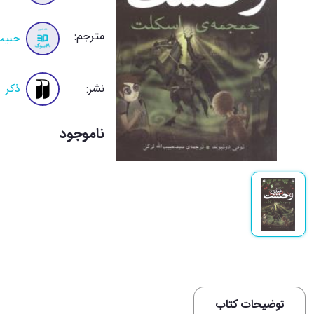
مترجم:
حبیب 
نشر:
ذکر
ناموجود
توضیحات کتاب