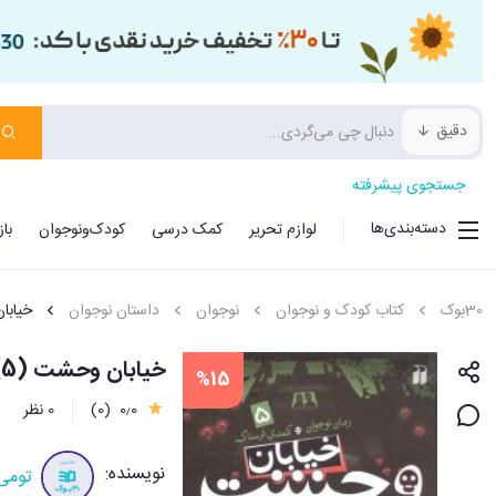
دقیق
جستجوی پیشرفته
دسته‌بندی‌ها
لوازم تحریر
کمک درسی
کودک‌ونوجوان
با
30بوک
کتاب کودک و نوجوان
نوجوان
داستان نوجوان
خیاب
خیابان وحشت (5)(جمجمه اسکلت)(تحقیقات ذکر)
%15
0٫0
(0)
0 نظر
نویسنده:
تومی 