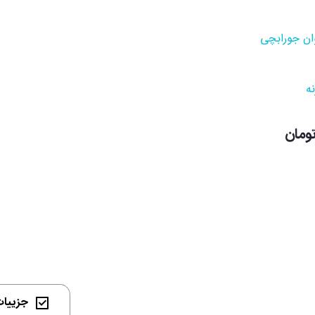
ان جورابچی
نه
جزییات 