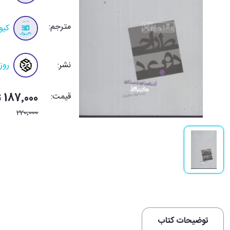
مترجم:
کیو
نشر:
روز
قیمت:
187٬000 تومان
220٬000
توضیحات کتاب