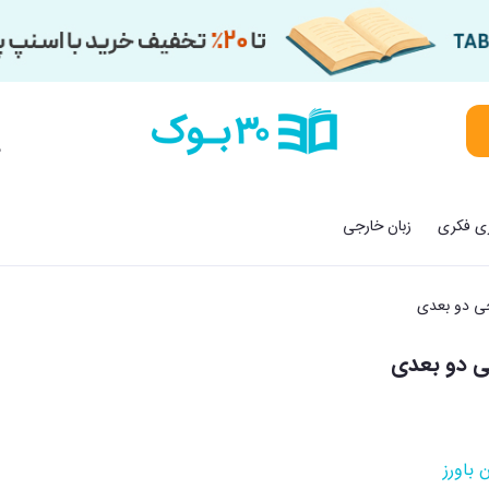
م
زی فکری
زبان خارجی
حی دو بعدی
ی دو بعدی
 باورز