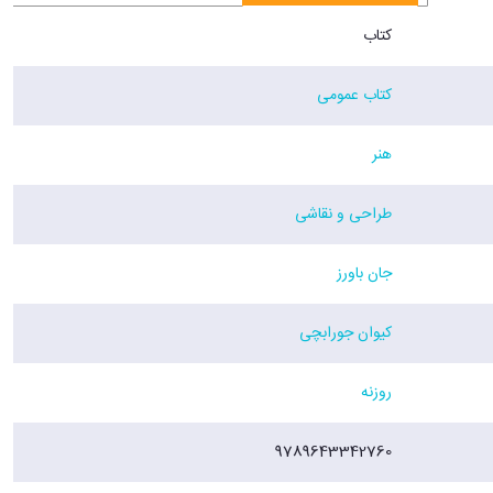
کتاب
کتاب عمومی
هنر
طراحی و نقاشی
جان باورز
کیوان جورابچی
روزنه
9789643342760