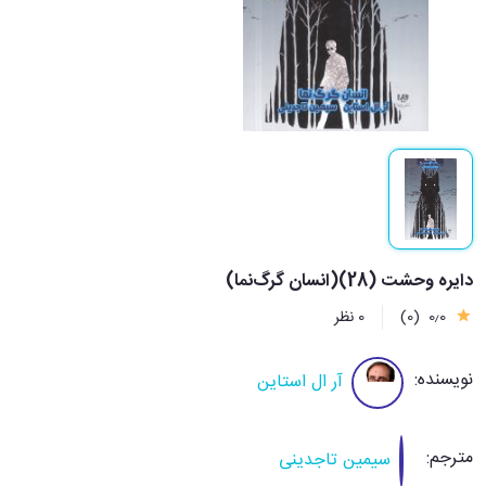
دایره وحشت (28)(انسان گرگ‌نما)
0٫0
(0)
0 نظر
نویسنده:
آر ال استاین
مترجم:
سیمین تاجدینی