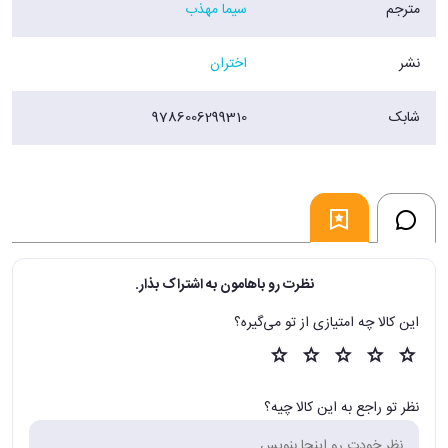
مترجم
سیما مهذب
فروشگاه اينترنتي 30بوک
نشر
اختران
شابک
9786006299310
نظرت رو باهامون به اشتراک بذار.
این کالا چه امتیازی از تو می‌گیره؟
نظر تو راجع به این کالا چیه؟