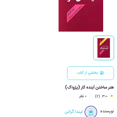
بخشی از کتاب
هنر ساختن آینده کار (پژواک)
3٫0
(2)
0 نظر
نویسنده:
لیندا گراتن