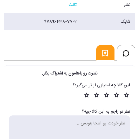
نشر
ثالث
شابک
9789643807702
نظرت رو باهامون به اشتراک بذار.
این کالا چه امتیازی از تو می‌گیره؟
نظر تو راجع به این کالا چیه؟