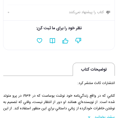
کتاب را پیشنهاد نمی‌کنند
0
نظر خود را برای ما ثبت کن:
توضیحات کتاب
انتشارات ثالث منتشر کرد:
کتابي که در واقع زندگي‌نامه خود نوشت يوساست که در 1936 در پرو متولد
شده است. از نويسنده‌اي همانند او دور از انتظار نيست، وقتي که تصميم به
نوشتن خاطرات خودکرده از زباني داستاني براي اين منظور استفاده کند. از اين
رو ماهي در آب بدل شده است به رماني که با زبان اول شخص روايت کننده
بیشتر بخوانید