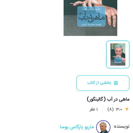
بخشی از کتاب
ماهی در آب (گالینگور)
3٫0
(8)
1 نظر
نویسنده:
ماریو بارگاس یوسا