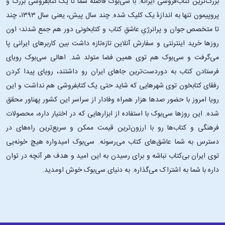
بزرگ‌ترین کتاب‌فروشی ایرانه. با سی‌بوک فاصلۀ شما تا یک کتابفروشی بزرگ و
پروپیمون تنها به اندازۀ یک کلیک شده. چند سال پیش، یعنی سال ۱۳۹۳، چند
تا متخصص جوان و پرانرژیِ عاشقِ کتاب و کتابخونی دور هم جمع شدند؛ اون‌
روزها خرید اینترنتی و سفارش آنلاین تازه‌تازه داشت بین کاربرهای ایرانی پا
می‌گرفت و سی‌بوک هم توی همین فضا متولد شد. اهالی سی‌بوک رویای
فرستادن کتاب به دوردست‌ترین جاهای ایران رو داشتند، رویای پیدا کردن
رفقای کتابخون توی شهرهایی که شاید حتی یک کتابفروشی هم نداشت و این
رویا امروز با حضور صدها هزار همراه وفادار از سراسر این کشور پهناور محقق
شده. این ‌روزها سی‌بوک با استفاده از ابزارهایی که در اختیار داره، محصولات
فرهنگی و کتاب‌ها رو با ارزون‌ترین قیمت ممکن و سریع‌ترین راه‌های در
دسترس به شما عاشق‌های کتاب می‌رسونه. سی‌بوک امیدواره هیچ خونه‌یی
توی ایران بی‌کتاب نباشه و برای رسیدن به این امید و هدف هر آنچه در توان
داره با شما به اشتراک می‌گذاره. به دنیای سی‌بوک خوش اومدید.