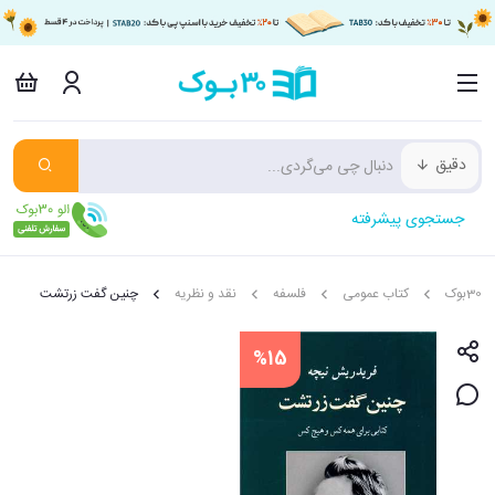
دقیق
جستجوی پیشرفته
30بوک
کتاب عمومی
فلسفه
نقد و نظریه
چنین گفت زرتشت
%15