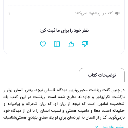
کتاب را پیشنهاد نمی‌کنند
1
نظر خود را برای ما ثبت کن:
توضیحات کتاب
در چنين گفت رزتشت محوري‌ترين ديدگاه فلسفي نيچه، يعني انسان برتر و
بازگشت تكرارپذير و جاودانه مطرح شده است. زرتشت در اين كتاب يك
شخصيت نمادين است كه نيچه از زبان او، كه زبان شاعرانه و پيامبرانه و
حكيمانه است، معنا و ماهيت هستي و نسبت انسان را با آن از ديدگاه خود
بازمي‌گويد. گذار از انسان به ابرانسان براي او يك معناي بنيادي هستي‌شناسيك
دارد كه با كاويدن آن، معناي نسبت خدا و دين و اخلاق و فلسفه و علم و
بیشتر بخوانید