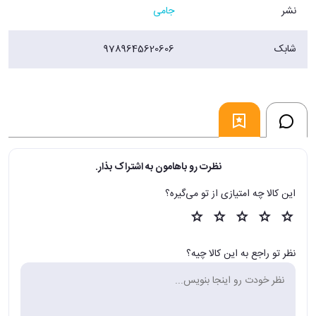
نشر
جامی
شابک
9789645620606
نظرت رو باهامون به اشتراک بذار.
این کالا چه امتیازی از تو می‌گیره؟
نظر تو راجع به این کالا چیه؟