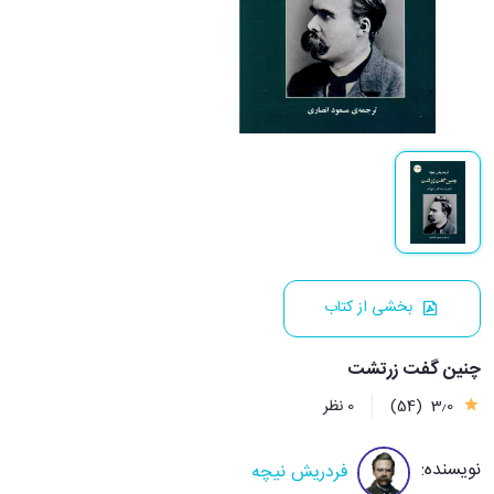
بخشی از کتاب
چنین گفت زرتشت
3٫0
(54)
0 نظر
نویسنده:
فردریش نیچه