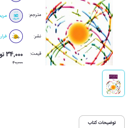
مترجم:
مریم
نشر:
فرار
قیمت:
34٬000 تومان
40٬000
توضیحات کتاب