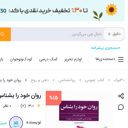
دقیق
جستجوی پیشرفته
دسته‌بندی‌ها
لوازم تحریر
کمک درسی
کودک‌ونوجوان
با
30بوک
کتاب عمومی
روانشناسی
ذهن و روح
روان خود را 
روان خود را بشنا
%15
3٫0
(2)
0 نظر
نویسنده:
جینی