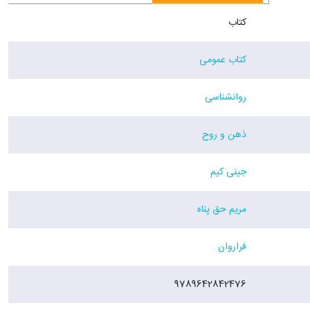
کتاب
کتاب عمومی
روانشناسی
ذهن و روح
جینی کیم
مریم حق پناه
فراروان
9789642842476