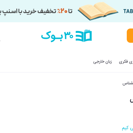
م
زی فکری
زبان خارجی
بشناس
س
 کیم