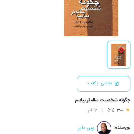
بخشی از کتاب
چگونه شخصیت سالم‌تر بیابیم
3٫0
(21)
3 نظر
نویسنده:
وین دایر