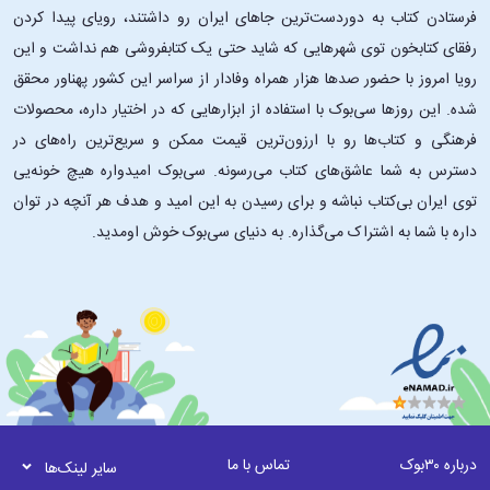
فرستادن کتاب به دوردست‌ترین جاهای ایران رو داشتند، رویای پیدا کردن
نقشی بسیار مهم در زندگی ما خواهند داشت. ما اغلب به این فکر می‌کنیم که
برای مشکلات روانی خود چه کار باید بکنیم؛ مشکلاتی مثل ترس، اضطراب،
رفقای کتابخون توی شهرهایی که شاید حتی یک کتابفروشی هم نداشت و این
بی‌تصمیمی، تنهایی و ناامیدی؛ در حالی که اصل همۀ این‌ها از اندیشه‌ها و
رویا امروز با حضور صدها هزار همراه وفادار از سراسر این کشور پهناور محقق
تفکرات ما ناشی می‌شود. غیر از هفت هنر اساسی، شاید اساسی‌ترین و
شده. این ‌روزها سی‌بوک با استفاده از ابزارهایی که در اختیار داره، محصولات
ضروری‌ترین هنر برای هر انسانی، هنر تغییر اندیشه‌های نادرست به
فرهنگی و کتاب‌ها رو با ارزون‌ترین قیمت ممکن و سریع‌ترین راه‌های در
اندیشه‌های درست باشید. وین دایر در این کتاب که عنوان اصلی‌اش
Your
دسترس به شما عاشق‌های کتاب می‌رسونه. سی‌بوک امیدواره هیچ خونه‌یی
Erroneous Zones
یا «نقطه ضعف‌های شخصیت شما» است، می‌خواهد
توی ایران بی‌کتاب نباشه و برای رسیدن به این امید و هدف هر آنچه در توان
خوانندگان را با نقطه ضعف‌های خودشان آشنا کند و این‌که آیا درست است که
ما در مقابل نقاط ضعف‌مان حساس باشیم؟ آیا بجاست که نقطه‌ضعف خود را
داره با شما به اشتراک می‌گذاره. به دنیای سی‌بوک خوش اومدید.
در ذهن‌مان نقطۀ مثبت و قدرت بپنداریم؟
در کتاب چگونه شخصیت سالم‌تر بیابیم چه
می‌خوانیم؟
هر بخش از این کتاب همانند یک جلسۀ مشاوره و راهنمایی نوشته شده است،
به این منظور که هر چه بیشتر، امکانات و مقدورات کمک به خویشتن را
توضیح دهد. هر یک از پندارهای خطا و نقاط ضعف، یا رفتارهای
درباره ۳۰بوک
تماس با ما
شخصیت‌شکن، و همچنین سوابق تاریخی آن در فرهنگ جامعه و وجود شما
سایر لینک‌ها