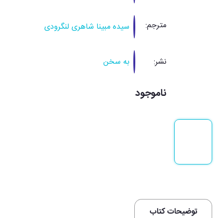
مترجم:
سیده مبین
نشر:
به سخن
ناموجود
توضیحات کتاب