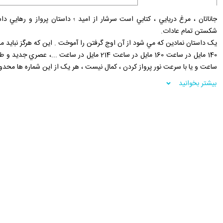
جاناتان ، مرغ دريايي ، کتابي است سرشار از اميد ؛ داستان پرواز و رهايي 
شکستن تمام عادات.
يک داستان نمادين که مي شود از آن اوج گرفتن را آموخت . اين که هرگز نبايد
140 مايل در ساعت 160 مايل در ساعت 214 مايل در ساع
ساعت و يا با سرعت نور پرواز کردن ، کمال نيست ، هر يک از اين شماره ها محد
افرادي که قانون هاي خود را مي سازند ، با روحيه اي که مي دانند حق با آنها اس
بیشتر بخوانید
جاناتان ، مرغ دريايي ، هستند . ديگران شايد فقط به شنيدن ماجراي لذت بخش در
به راستي اين کتاب بي همتاست.