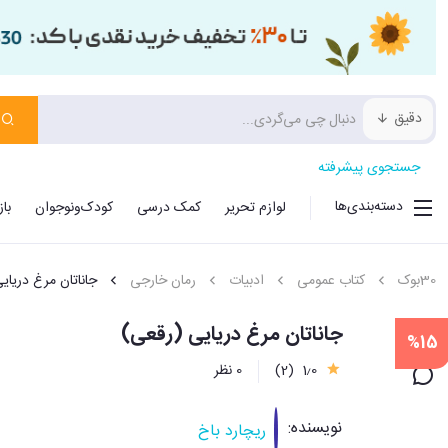
دقیق
جستجوی پیشرفته
دسته‌بندی‌ها
لوازم تحریر
کمک درسی
کودک‌ونوجوان
با
30بوک
کتاب عمومی
ادبیات
رمان خارجی
جاناتان مرغ دریای
جاناتان مرغ دریا
%15
1٫0
(2)
0 نظر
نویسنده:
ریچ