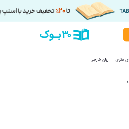
م
زی فکری
زبان خارجی
ی
یی (رقعی)
ارد باخ