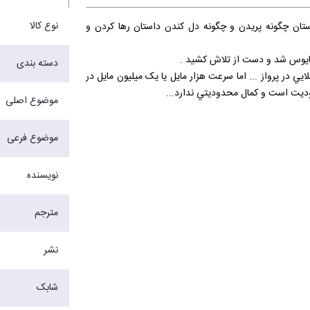
نوع کالا
داستان چگونه پريدن و چگونه دل کندن داستان رها کردن و
 مايوس شد و دست از تلاش کشيد .
دسته بندی
ت ...، عصري جديد و طلايي در پرواز ... اما سرعت هزار مايل يا يک ميليون مايل در
وديت است و کمال محدوديتي ندارد...
موضوع اصلی
ت ... افرادي که از انجام درست کاري ( حتي اگر آن کار فقط
براي خودشان باشد) لذت خاصي مي برند.... افرادي که مي دانند زندگي بيش از آن است که به چشم مي آيد : آنها در تمامي راه همراه
موضوع فرعی
باره ي آزادي و پرواز بسنده مي کنند.
نویسنده
مترجم
نشر
شابک