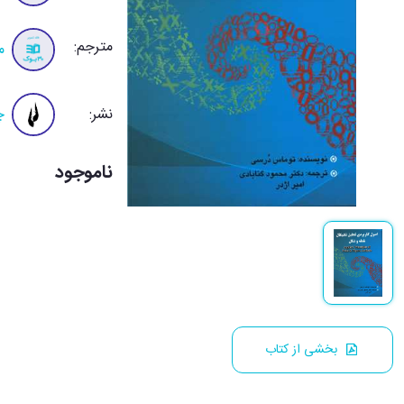
مترجم:
م
نشر:
چ
ناموجود
بخشی از کتاب