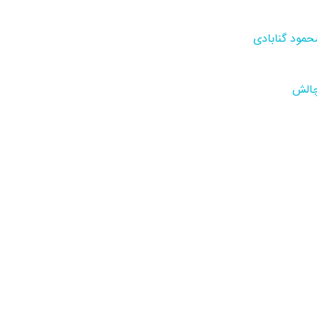
حمود گنابادی
الش