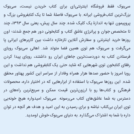
سی‌بوک فقط فروشگاه اینترنتی‌ای برای کتاب خریدن نیست، سی‌بوک
بزرگ‌ترین کتاب‌فروشی ایرانه. با سی‌بوک فاصلۀ شما تا یک کتابفروشی بزرگ و
پروپیمون تنها به اندازۀ یک کلیک شده. چند سال پیش، یعنی سال ۱۳۹۳، چند
تا متخصص جوان و پرانرژیِ عاشقِ کتاب و کتابخونی دور هم جمع شدند؛ اون‌
روزها خرید اینترنتی و سفارش آنلاین تازه‌تازه داشت بین کاربرهای ایرانی پا
می‌گرفت و سی‌بوک هم توی همین فضا متولد شد. اهالی سی‌بوک رویای
فرستادن کتاب به دوردست‌ترین جاهای ایران رو داشتند، رویای پیدا کردن
رفقای کتابخون توی شهرهایی که شاید حتی یک کتابفروشی هم نداشت و این
رویا امروز با حضور صدها هزار همراه وفادار از سراسر این کشور پهناور محقق
شده. این ‌روزها سی‌بوک با استفاده از ابزارهایی که در اختیار داره، محصولات
فرهنگی و کتاب‌ها رو با ارزون‌ترین قیمت ممکن و سریع‌ترین راه‌های در
دسترس به شما عاشق‌های کتاب می‌رسونه. سی‌بوک امیدواره هیچ خونه‌یی
توی ایران بی‌کتاب نباشه و برای رسیدن به این امید و هدف هر آنچه در توان
داره با شما به اشتراک می‌گذاره. به دنیای سی‌بوک خوش اومدید.