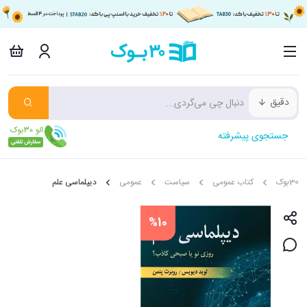
دقیق
جستجوی پیشرفته
30بوک
کتاب عمومی
سیاست
عمومی
دیپلماسی علم
%10