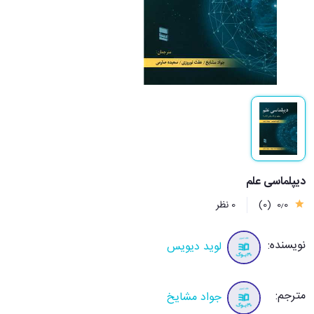
دیپلماسی علم
0٫0
(0)
0 نظر
نویسنده:
لوید دیویس
مترجم:
جواد مشایخ